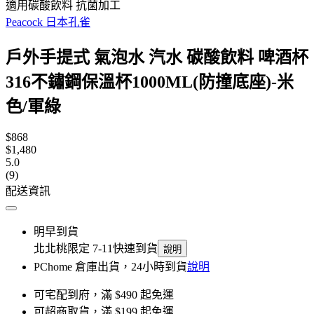
適用碳酸飲料 抗菌加工
Peacock 日本孔雀
戶外手提式 氣泡水 汽水 碳酸飲料 啤酒杯
316不鏽鋼保溫杯1000ML(防撞底座)-米
色/軍綠
$868
$1,480
5.0
(9)
配送資訊
明早到貨
北北桃限定 7-11快速到貨
說明
PChome 倉庫出貨，24小時到貨
說明
可宅配到府，滿 $490 起免運
可超商取貨，滿 $199 起免運