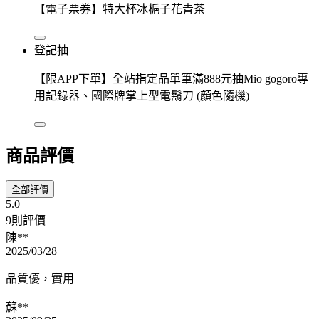
【電子票券】特大杯冰梔子花青茶
登記抽
【限APP下單】全站指定品單筆滿888元抽Mio gogoro專
用記錄器、國際牌掌上型電鬍刀 (顏色隨機)
商品評價
全部評價
5.0
9則評價
陳**
2025/03/28
品質優，實用
蘇**