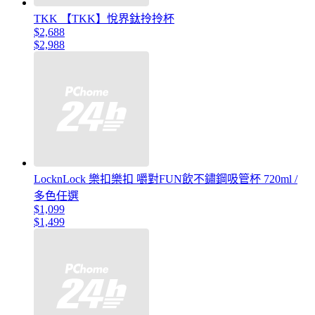
TKK 【TKK】悅界鈦拎拎杯
$2,688
$2,988
LocknLock 樂扣樂扣 嚼對FUN飲不鏽鋼吸管杯 720ml /
多色任選
$1,099
$1,499