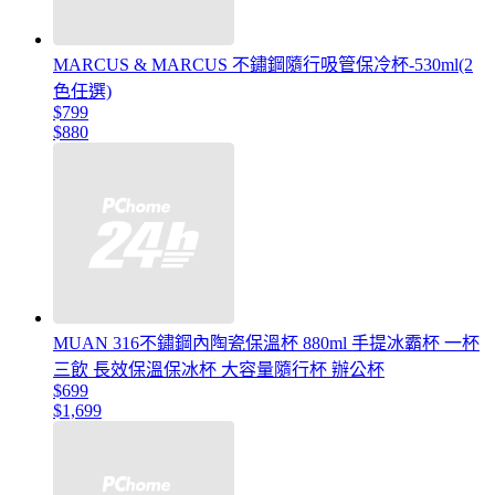
MARCUS & MARCUS 不鏽鋼隨行吸管保冷杯-530ml(2
色任選)
$799
$880
MUAN 316不鏽鋼內陶瓷保溫杯 880ml 手提冰霸杯 一杯
三飲 長效保溫保冰杯 大容量隨行杯 辦公杯
$699
$1,699