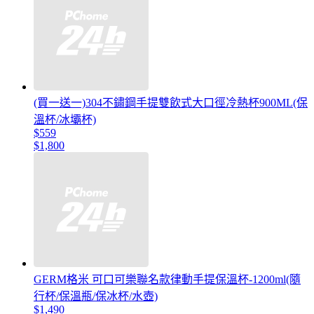
(買一送一)304不鏽鋼手提雙飲式大口徑冷熱杯900ML(保
溫杯/冰壩杯)
$559
$1,800
GERM格米 可口可樂聯名款律動手提保溫杯-1200ml(隨
行杯/保溫瓶/保冰杯/水壺)
$1,490