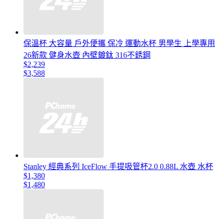
保溫杯 大容量 戶外便攜 保冷 運動水杯 男學生 上學專用
26新款 健身水壺 內壁鍍鈦 316不銹鋼
$2,239
$3,588
Stanley 經典系列 IceFlow 手提吸管杯2.0 0.88L 水壺 水杯
$1,380
$1,480