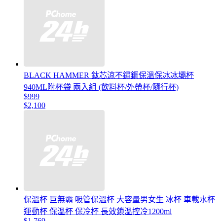
BLACK HAMMER 鈦芯涼不鏽鋼保溫保冰冰壩杯
940ML附杯袋 兩入組 (飲料杯/外帶杯/隨行杯)
$999
$2,100
保溫杯 巨無霸 吸管保溫杯 大容量男女生 冰杯 車載水杯
運動杯 保溫杯 保冷杯 長效鎖溫控冷1200ml
$1,769