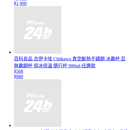
$1,990
百科良品 吉伊卡哇 Chiikawa 真空斷熱不鏽鋼 冰霸杯 巨
無霸鋼杯 保冰保溫 隨行杯 900ml-任選款
$568
$980