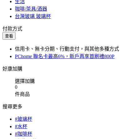
生活
咖啡/茶具/酒器
台灣玻璃 玻璃杯
付款方式
查看
信用卡、無卡分期、行動支付，與其他多種方式
PChome 聯名卡最高6%，新戶再享首刷禮800P
好康加購
選擇加購
0
件商品
搜尋更多
#玻璃杯
#水杯
#咖啡杯