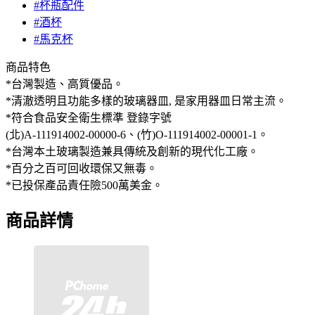
#杯瓶配件
#酒杯
#馬克杯
商品特色
*台灣製造、高質優品。
*清澈透明且功能多樣的玻璃器皿, 是家用器皿日常主流。
*符合食品安全衛生標準 登錄字號
(北)A-111914002-00000-6、(竹)O-111914002-00001-1。
*台灣本土玻璃製造兼具傳統及創新的現代化工廠。
*百分之百可回收環保又無毒。
*已投保產品責任險500萬美金。
商品詳情