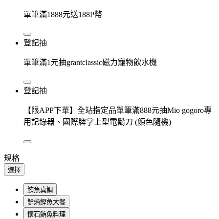
單筆滿1888元送188P幣
登記抽
單筆滿1元抽grantclassic磁力寵物飲水機
登記抽
【限APP下單】全站指定品單筆滿888元抽Mio gogoro專
用記錄器、國際牌掌上型電鬍刀 (顏色隨機)
規格
選擇
鮪魚真鯛
鮮燴鰹魚大餐
懷石鮪魚料理