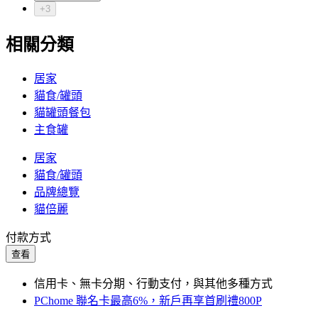
+3
相關分類
居家
貓食/罐頭
貓罐頭餐包
主食罐
居家
貓食/罐頭
品牌總覽
貓倍麗
付款方式
查看
信用卡、無卡分期、行動支付，與其他多種方式
PChome 聯名卡最高6%，新戶再享首刷禮800P