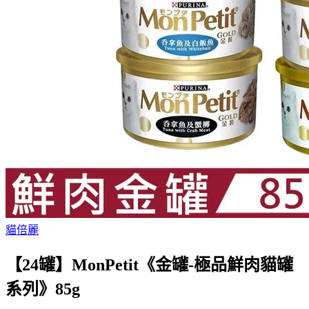
貓倍麗
【24罐】MonPetit《金罐-極品鮮肉貓罐
系列》85g