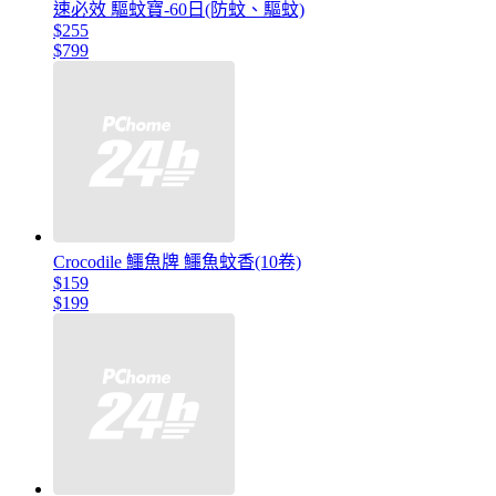
速必效 驅蚊寶-60日(防蚊、驅蚊)
$255
$799
Crocodile 鱷魚牌 鱷魚蚊香(10卷)
$159
$199