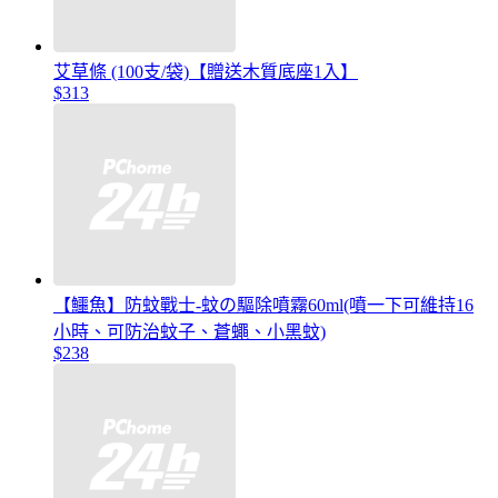
艾草條 (100支/袋)【贈送木質底座1入】
$313
【鱷魚】防蚊戰士-蚊の驅除噴霧60ml(噴一下可維持16
小時、可防治蚊子、蒼蠅、小黑蚊)
$238