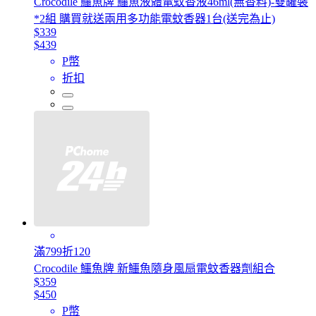
Crocodile 鱷魚牌 鱷魚液體電蚊香液46ml(無香料)-雙罐裝
*2組 購買就送兩用多功能電蚊香器1台(送完為止)
$339
$439
P幣
折扣
滿799折120
Crocodile 鱷魚牌 新鱷魚隨身風扇電蚊香器劑組合
$359
$450
P幣