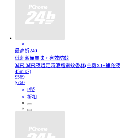
最高折240
低刺激無異味，有效防蚊
滅飛 滅飛夜燈定時液體電蚊香器(主機X1+補充液
45mlx7)
$569
$760
P幣
折扣