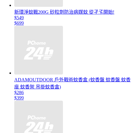
新環淨蚊戰200G 砂粒劑防治病媒蚊 從孑孓開始!
$549
$699
ADAMOUTDOOR 戶外戰術蚊香盒 (蚊香盤 蚊香盤 蚊香
座 蚊香架 吊掛蚊香盒)
$286
$399