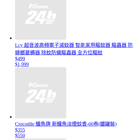
Lcy 超音波高頻電子滅蚊器 智能家用驅蚊器 驅蟲器 防
蟑螂蒼蠅器 除蚊防蟻驅蟲器 全方位驅蚊
$499
$1,999
Crocodile 鱷魚牌 新鱷魚淡煙蚊香-60卷(鐵罐裝)
$355
$550