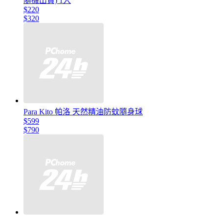
隨機出貨) 1入
$220
$320
Para Kito 帕洛 天然精油防蚊隨身球
$599
$790