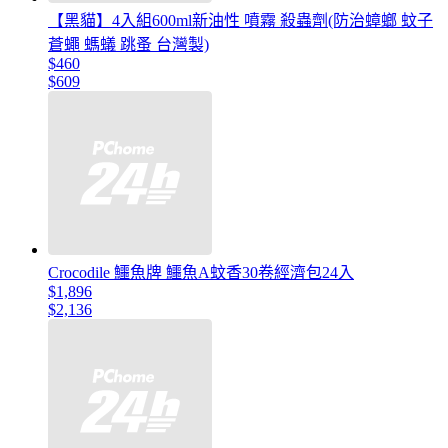
【黑貓】4入組600ml新油性 噴霧 殺蟲劑(防治蟑螂 蚊子
蒼蠅 螞蟻 跳蚤 台灣製)
$460
$609
Crocodile 鱷魚牌 鱷魚A蚊香30卷經濟包24入
$1,896
$2,136