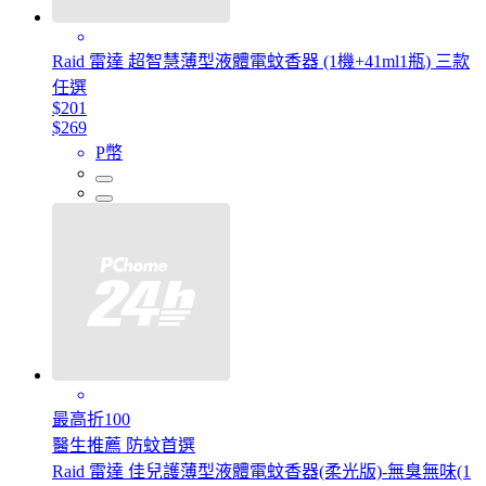
Raid 雷達 超智慧薄型液體電蚊香器 (1機+41ml1瓶) 三款
任選
$201
$269
P幣
最高折100
醫生推薦 防蚊首選
Raid 雷達 佳兒護薄型液體電蚊香器(柔光版)-無臭無味(1