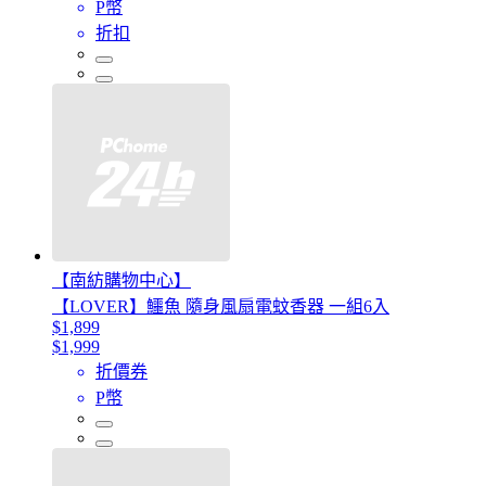
P幣
折扣
【南紡購物中心】
【LOVER】鱷魚 隨身風扇電蚊香器 一組6入
$1,899
$1,999
折價券
P幣