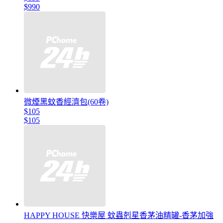
$990
微煙黑蚊香經濟包(60卷)
$105
$105
HAPPY HOUSE 快樂屋 蚊蟲剋星香茅油精罐-香茅加強