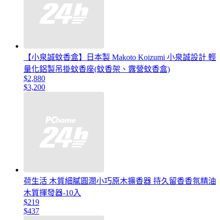
【小泉誠蚊香盒】日本製 Makoto Koizumi 小泉誠設計 輕
量化鋁製吊掛蚊香座(蚊香架、露營蚊香盒)
$2,880
$3,200
荷生活 木質細膩圓潤小巧原木擴香器 持久留香香氛精油
木質揮發器-10入
$219
$437