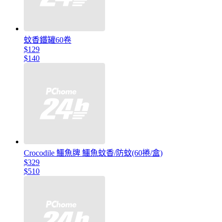
蚊香鐵罐60卷
$129
$140
Crocodile 鱷魚牌 鱷魚蚊香/防蚊(60捲/盒)
$329
$510