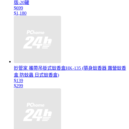
版-20罐
$699
$1,180
妙管家 攜帶吊掛式蚊香盒HK-135 (隨身蚊香器 露營蚊香
盒 防蚊蟲 日式蚊香盒)
$139
$299