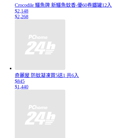
Crocodile 鱷魚牌 新鱷魚蚊香-優60卷鐵罐12入
$2,148
$2,268
奇麗屋 防蚊凝凍買5送1 共6入
$845
$1,440