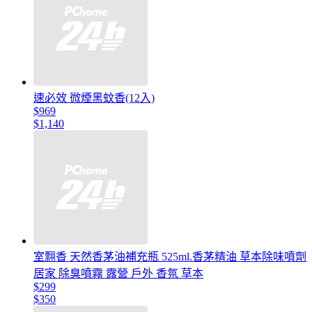
速必效 微煙黑蚊香(12入)
$969
$1,140
室翲香 天然香茅油補充瓶 525ml.香茅精油 草本除味噴劑
居家 除臭噴霧 露營 戶外 香氛 草本
$299
$350