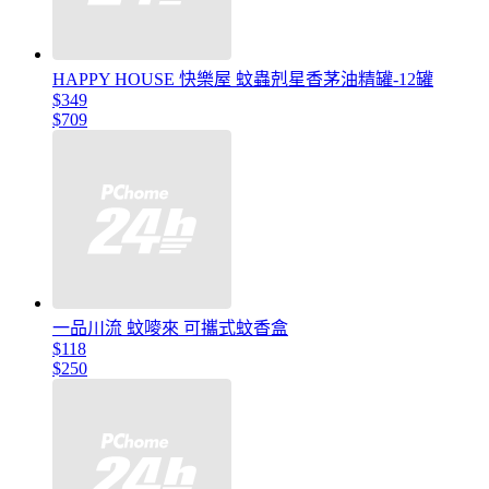
HAPPY HOUSE 快樂屋 蚊蟲剋星香茅油精罐-12罐
$349
$709
一品川流 蚊嘜來 可攜式蚊香盒
$118
$250