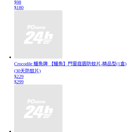
$98
$180
Crocodile 鱷魚牌 【鱷魚】門窗庭園防蚊片-精品型(1盒)
(30天防蚊片)
$229
$299