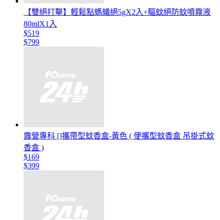
【雙絕打擊】輕鬆點螞蟻絕5gX2入+驅蚊絕防蚊噴霧液
80mlX1入
$519
$799
露營專科 []攜帶型蚊香盒-黃色 ( 便攜型蚊香盒 吊掛式蚊
香盒 )
$169
$399