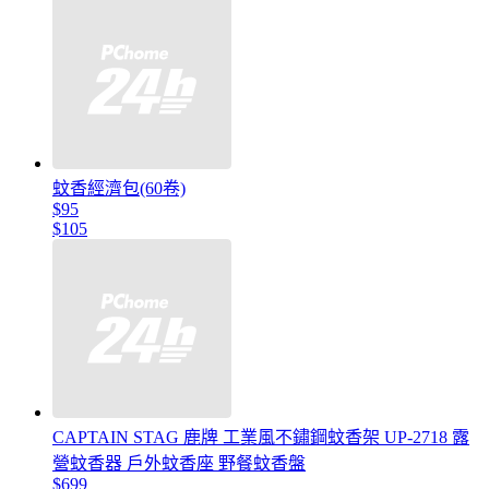
蚊香經濟包(60卷)
$95
$105
CAPTAIN STAG 鹿牌 工業風不鏽鋼蚊香架 UP-2718 露
營蚊香器 戶外蚊香座 野餐蚊香盤
$699