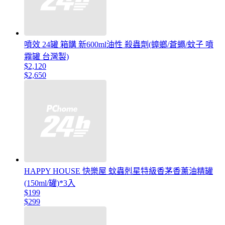
噴效 24罐 箱購 新600ml油性 殺蟲劑(蟑螂/蒼蠅/蚊子 噴
霧罐 台灣製)
$2,120
$2,650
HAPPY HOUSE 快樂屋 蚊蟲剋星特級香茅香薰油精罐
(150ml/罐)*3入
$199
$299