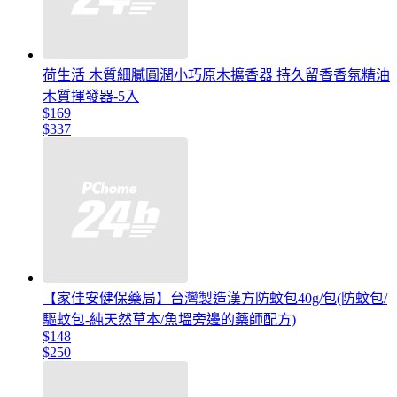
荷生活 木質細膩圓潤小巧原木擴香器 持久留香香氛精油
木質揮發器-5入
$169
$337
【家佳安健保藥局】台灣製造漢方防蚊包40g/包(防蚊包/
驅蚊包-純天然草本/魚塭旁邊的藥師配方)
$148
$250