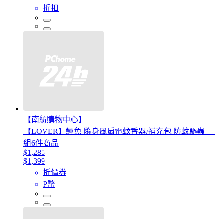
折扣
【南紡購物中心】
【LOVER】鱷魚 隨身風扇電蚊香器/補充包 防蚊驅蟲 一
組6件商品
$1,285
$1,399
折價券
P幣