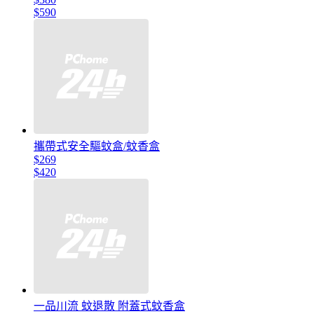
$590
攜帶式安全驅蚊盒/蚊香盒
$269
$420
一品川流 蚊退散 附蓋式蚊香盒