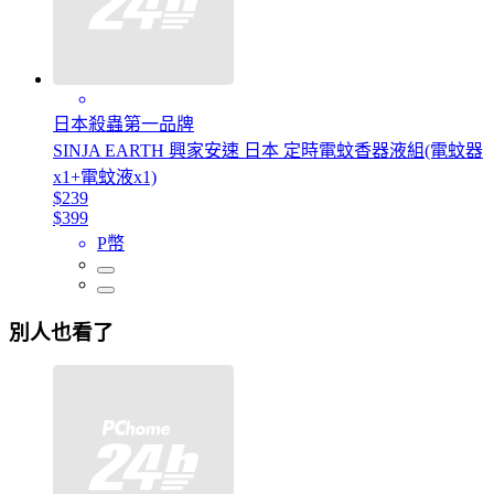
日本殺蟲第一品牌
SINJA EARTH 興家安速 日本 定時電蚊香器液組(電蚊器
x1+電蚊液x1)
$239
$399
P幣
別人也看了