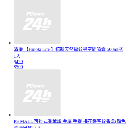
清檜 【Hinoki Life 】統新天然驅蚊蟲空間噴霧 500ml瓶
1入
$459
$500
PS MALL 可掛式香薰爐 金屬 手提 梅花鏤空蚊香盒(顏色