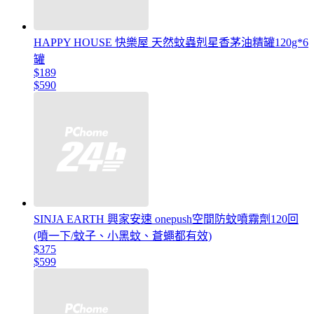
HAPPY HOUSE 快樂屋 天然蚊蟲剋星香茅油精罐120g*6
罐
$189
$590
SINJA EARTH 興家安速 onepush空間防蚊噴霧劑120回
(噴一下/蚊子、小黑蚊、蒼蠅都有效)
$375
$599