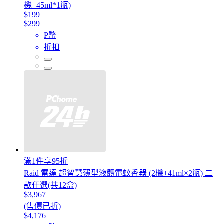
機+45ml*1瓶)
$199
$299
P幣
折扣
滿1件享95折
Raid 雷達 超智慧薄型液體電蚊香器 (2機+41ml×2瓶) 二
款任選(共12盒)
$3,967
(售價已折)
$4,176