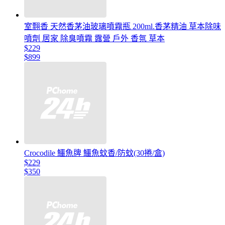
室翲香 天然香茅油玻璃噴霧瓶 200ml.香茅精油 草本除味
噴劑 居家 除臭噴霧 露營 戶外 香氛 草本
$229
$899
Crocodile 鱷魚牌 鱷魚蚊香/防蚊(30捲/盒)
$229
$350