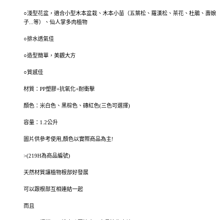
○淺型花盆，適合小型木本盆栽、木本小苗（五葉松、羅漢松、茶花、杜鵑、壽娘
子...等）、仙人掌多肉植物
○排水透氣佳
○造型簡單，美觀大方
○質感佳
材質：PP塑膠+抗氧化+耐衝擊
顏色：米白色、黑棕色、磚紅色(三色可選擇)
容量：1.2公升
圖片供參考使用,顏色以實際商品為主!
>(219H為商品編號)
天然材質讓植物根部好發展
可以跟根部互相連結一起
而且