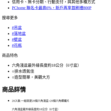
信用卡、無卡分期、行動支付，與其他多種方式
PChome 聯名卡最高6%，新戶再享首刷禮800P
搜尋更多
#吊盆
#落地盆
#壁盆
#花瓶
商品特色
六角淺盆最外緣長度約18公分（6寸盆）
○排水透氣佳
○造型簡單，美觀大方
商品詳情
20入裝:一組就是20個六角淺盆+20個六角椰纖片
六角淺盆最外緣長度約18公分（6寸盆）