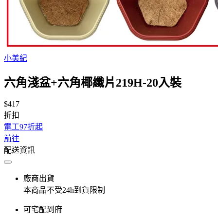
小美紀
六角淺盆+六角椰纖片219H-20入裝
$417
折扣
電工97折起
前往
配送資訊
廠商出貨
本商品不受24h到貨限制
可宅配到府