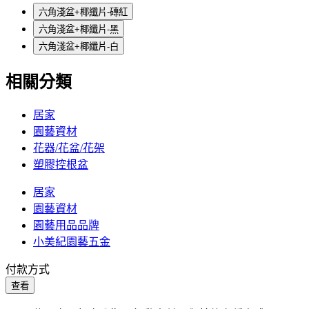
六角淺盆+椰纖片-磚紅
六角淺盆+椰纖片-黑
六角淺盆+椰纖片-白
相關分類
居家
園藝資材
花器/花盆/花架
塑膠控根盆
居家
園藝資材
園藝用品品牌
小美紀園藝五金
付款方式
查看