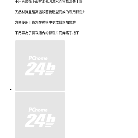
不用再煩惱下面排水孔因澆水而容易流失土壤
天然材質且經高溫殺菌後壓型而成的專用椰纖片
方便使用且為您在種植中更放鬆增加樂趣
不用再為了剪栽適合的椰纖片而弄痛手指了