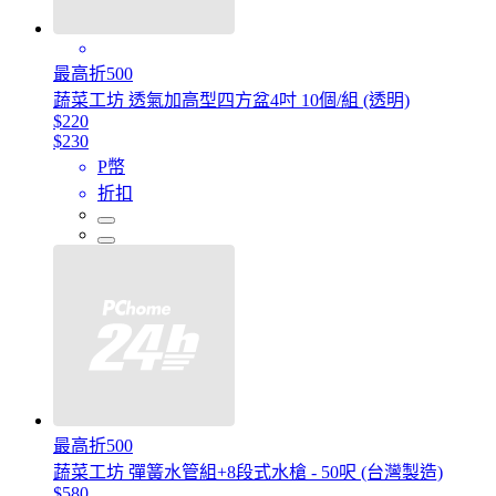
最高折500
蔬菜工坊 透氣加高型四方盆4吋 10個/組 (透明)
$220
$230
P幣
折扣
最高折500
蔬菜工坊 彈簧水管組+8段式水槍 - 50呎 (台灣製造)
$580