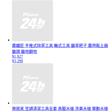
農鐵匠 手推式除草工具 輪式工具 鋤草耙子 農用鬆土器
鋤頭 鋤地翻地
$1,927
$3,299
樂居家 空調清潔工具全套 高壓水槍 洗車水槍 電動水槍