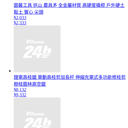
園藝工具 巡山 農具矛 全金屬材質 高硬度撬棍 戶外硬土
鬆土 實心 尖頭
$2,033
$2,333
鋰電高枝鋸 電動高枝剪加長杆 伸縮充電式多功能修枝剪
樹枝園林高空鋸
$8,132
$9,332