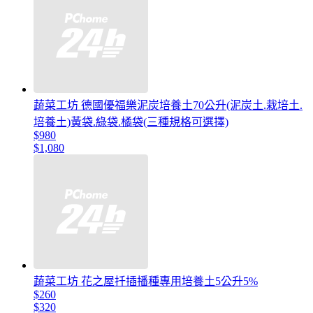
蔬菜工坊 德國優福樂泥炭培養土70公升(泥炭土.栽培土.
培養土)黃袋.綠袋.橘袋(三種規格可選擇)
$980
$1,080
蔬菜工坊 花之屋扦插播種專用培養土5公升5%
$260
$320