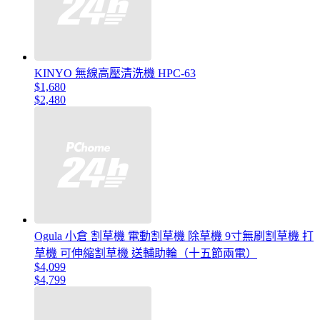
KINYO 無線高壓清洗機 HPC-63
$1,680
$2,480
Ogula 小倉 割草機 電動割草機 除草機 9寸無刷割草機 打
草機 可伸縮割草機 送輔助輪（十五節兩電）
$4,099
$4,799