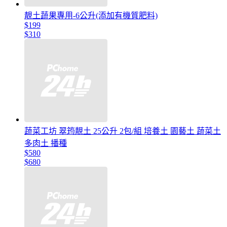
靚土蔬果專用-6公升(添加有機質肥料)
$199
$310
蔬菜工坊 翠筠靚土 25公升 2包/組 培養土 園藝土 蔬菜土
多肉土 播種
$580
$680