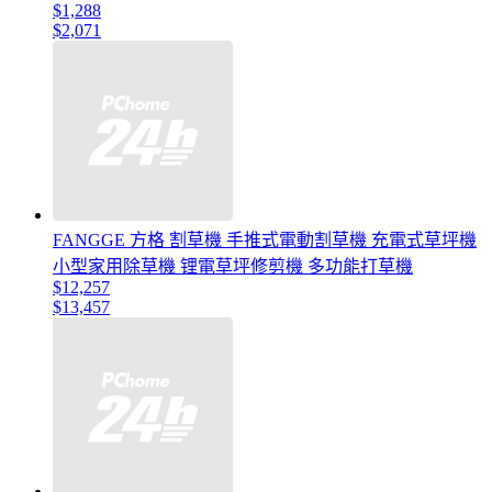
$1,288
$2,071
FANGGE 方格 割草機 手推式電動割草機 充電式草坪機
小型家用除草機 锂電草坪修剪機 多功能打草機
$12,257
$13,457