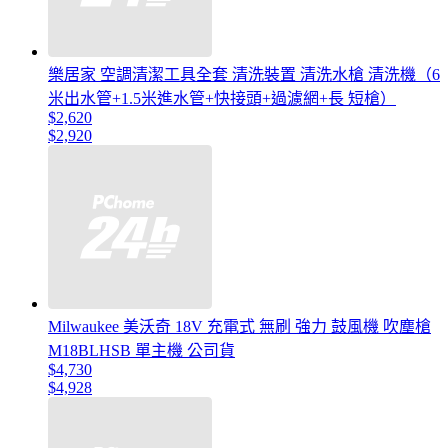
樂居家 空調清潔工具全套 清洗裝置 清洗水槍 清洗機（6
米出水管+1.5米進水管+快接頭+過濾網+長 短槍）
$2,620
$2,920
Milwaukee 美沃奇 18V 充電式 無刷 強力 鼓風機 吹塵槍
M18BLHSB 單主機 公司貨
$4,730
$4,928