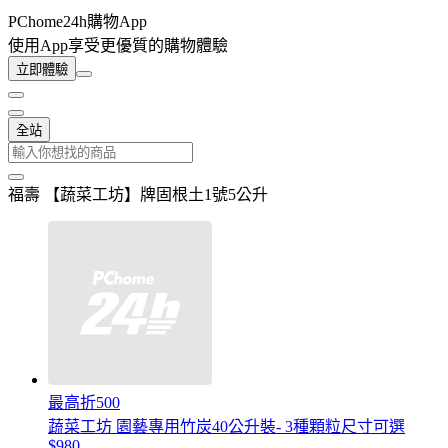
PChome24h購物App
使用App享受更優質的購物體驗
立即體驗
全站
福壽 【蔬菜工坊】牌固根土1號5公升
最高折500
蔬菜工坊 園藝專用竹炭40公升裝- 3種顆粒尺寸可選
$980