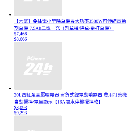
【木洸】免插電小型除草機最大功率3580W可伸縮電動
割草機-7.5Ah二電一充（割草機/除草機/打草機）
$7,466
$8,666
20L四缸泵高壓噴霧器 背負式鋰電動噴霧器 農用打藥機
自動攪拌/電量顯示【16A關水停機攪拌款】
$8,093
$9,293