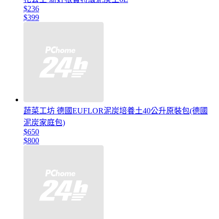
$236
$399
蔬菜工坊 德國EUFLOR泥炭培養土40公升原裝包(德國
泥炭家庭包)
$650
$800