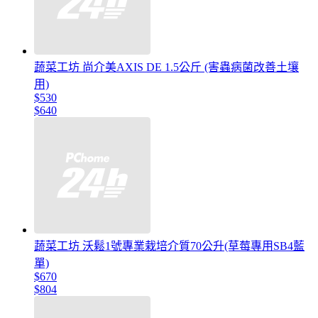
蔬菜工坊 尚介美AXIS DE 1.5公斤 (害蟲病菌改善土壤
用)
$530
$640
蔬菜工坊 沃鬆1號專業栽培介質70公升(草莓專用SB4藍
單)
$670
$804