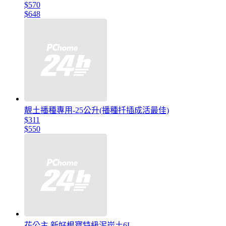
$570
$648
靚土播種專用-25公升(播種扦插成活最佳)
$311
$550
花公主 新好根寶特級泥炭土6L