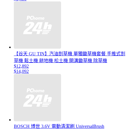
【谷天 GU TIN】汽油割草機 單獨鋤草機套餐 手推式割
草機 鬆土機 耕地機 松土機 開溝鋤草機 除草機
$12,892
$14,092
BOSCH 博世 3.6V 電動清潔刷 UniversalBrush