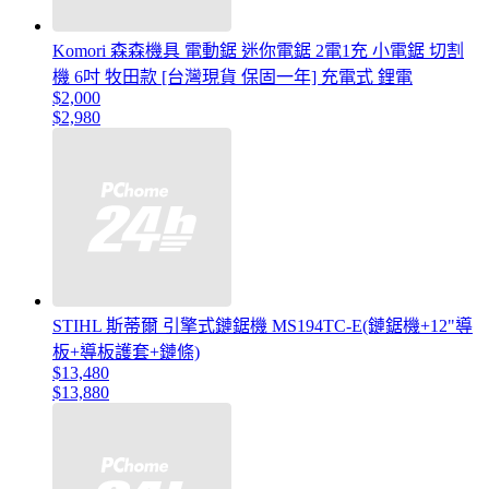
Komori 森森機具 電動鋸 迷你電鋸 2電1充 小電鋸 切割
機 6吋 牧田款 [台灣現貨 保固一年] 充電式 鋰電
$2,000
$2,980
STIHL 斯蒂爾 引擎式鏈鋸機 MS194TC-E(鏈鋸機+12"導
板+導板護套+鏈條)
$13,480
$13,880