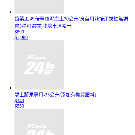
蔬菜工坊 倍翠康泥炭土70公升(育苗用栽培用酸性無調
整3種可選擇)栽培土培養土
$899
$1,080
靚土蔬果專用-25公升(添加有機質肥料)
$349
$550