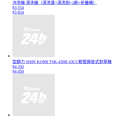
沖洗機 清洗機（清洗罩+清洗劑+2刷+折疊桶）
$3,554
$3,854
型鋼力 SHIN KOMI TSK-430H 43CC軟管肩掛式割草機
$4,350
$4,450