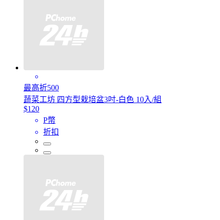
最高折500
蔬菜工坊 四方型栽培盆3吋-白色 10入/組
$120
P幣
折扣