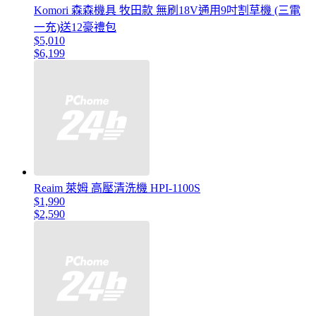
Komori 森森機具 牧田款 無刷18V通用9吋割草機 (三電
一充)送12豪禮包
$5,010
$6,199
Reaim 萊姆 高壓清洗機 HPI-1100S
$1,990
$2,590