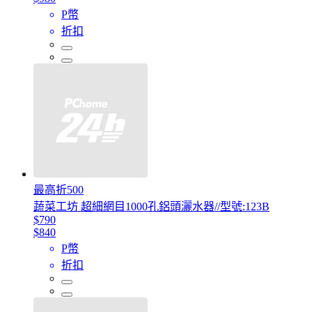
P幣
折扣
最高折500
蔬菜工坊 超細網目1000孔鋁頭灑水器//型號:123B
$790
$840
P幣
折扣