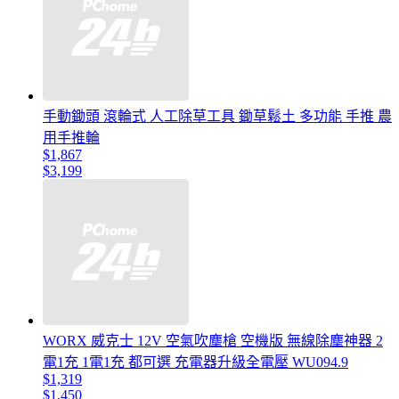
手動鋤頭 滾輪式 人工除草工具 鋤草鬆土 多功能 手推 農
用手推輪
$1,867
$3,199
WORX 威克士 12V 空氣吹塵槍 空機版 無線除塵神器 2
電1充 1電1充 都可選 充電器升級全電壓 WU094.9
$1,319
$1,450