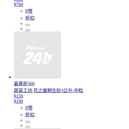
$700
P幣
折扣
最高折500
蔬菜工坊 花之屋桐生砂3公升-中粒
$159
$190
P幣
折扣