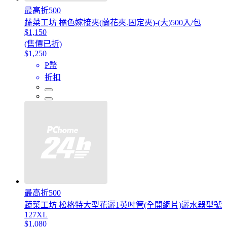
最高折500
蔬菜工坊 橘色嫁接夾(蘭花夾.固定夾)-(大)500入/包
$1,150
(售價已折)
$1,250
P幣
折扣
最高折500
蔬菜工坊 松格特大型花灑1英吋管(全開網片)灑水器型號
127XL
$1,080