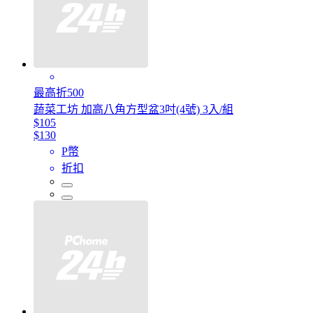
最高折500
蔬菜工坊 加高八角方型盆3吋(4號) 3入/組
$105
$130
P幣
折扣