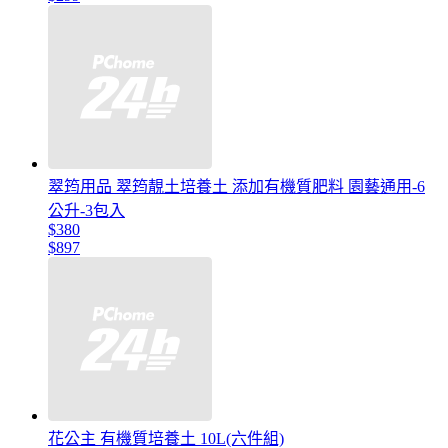
翠筠用品 翠筠靚土培養土 添加有機質肥料 園藝通用-6
公升-3包入
$380
$897
花公主 有機質培養土 10L(六件組)