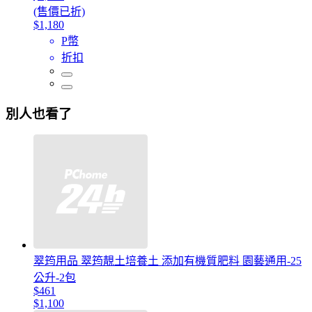
(售價已折)
$1,180
P幣
折扣
別人也看了
翠筠用品 翠筠靚土培養土 添加有機質肥料 園藝通用-25
公升-2包
$461
$1,100