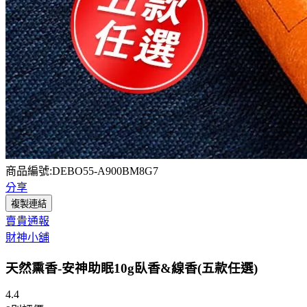
商品編號:DEBO55-A900BM8G7
分享
複製連結
賣貴通報
財神小舖
天然熏香-安神助眠10g臥香&線香(五款任選)
4.4