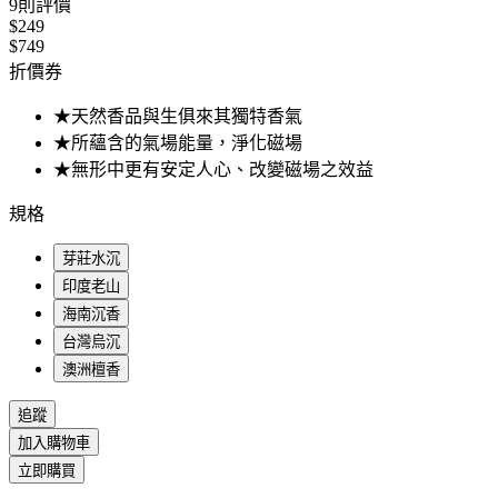
9
則評價
$249
$749
折價券
★天然香品與生俱來其獨特香氣
★所蘊含的氣場能量，淨化磁場
★無形中更有安定人心、改變磁場之效益
規格
芽莊水沉
印度老山
海南沉香
台灣烏沉
澳洲檀香
追蹤
加入購物車
立即購買