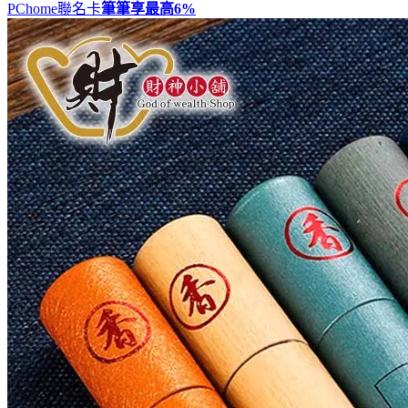
PChome聯名卡
筆筆享最高
6%