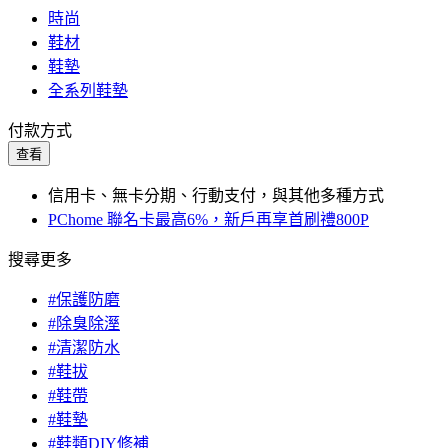
時尚
鞋材
鞋墊
全系列鞋墊
付款方式
查看
信用卡、無卡分期、行動支付，與其他多種方式
PChome 聯名卡最高6%，新戶再享首刷禮800P
搜尋更多
#保護防磨
#除臭除溼
#清潔防水
#鞋拔
#鞋帶
#鞋墊
#鞋類DIY修補