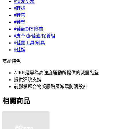
#清潔防水
#鞋拔
#鞋帶
#鞋墊
#鞋類DIY修補
#皮革油/鞋油/保養組
#鞋類工具/刷具
#鞋撐
商品特色
AIRR是專為高強度運動所提供的減震鞋墊
提供彈跳支撐
前腳掌聚合物凝膠貼層減震防滑設計
相關商品