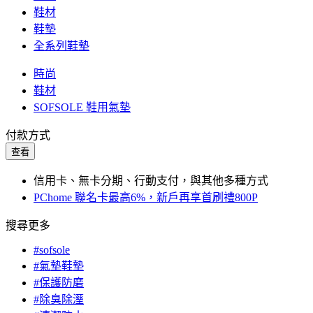
鞋材
鞋墊
全系列鞋墊
時尚
鞋材
SOFSOLE 鞋用氣墊
付款方式
查看
信用卡、無卡分期、行動支付，與其他多種方式
PChome 聯名卡最高6%，新戶再享首刷禮800P
搜尋更多
#sofsole
#氣墊鞋墊
#保護防磨
#除臭除溼