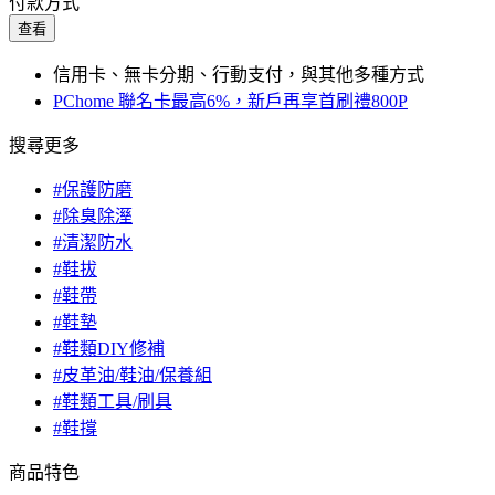
付款方式
查看
信用卡、無卡分期、行動支付，與其他多種方式
PChome 聯名卡最高6%，新戶再享首刷禮800P
搜尋更多
#保護防磨
#除臭除溼
#清潔防水
#鞋拔
#鞋帶
#鞋墊
#鞋類DIY修補
#皮革油/鞋油/保養組
#鞋類工具/刷具
#鞋撐
商品特色