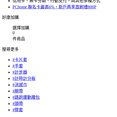
信用卡、無卡分期、行動支付，與其他多種方式
PChome 聯名卡最高6%，新戶再享首刷禮800P
好康加購
選擇加購
0
件商品
搜尋更多
#卡片套
#手套
#計步器
#計時計分板
#涼感巾
#腕帶
#路跑運動腰包
#頭帶
#臂套