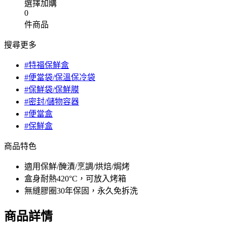
選擇加購
0
件商品
搜尋更多
#特福保鮮盒
#便當袋/保溫保冷袋
#保鮮袋/保鮮膜
#密封/儲物容器
#便當盒
#保鮮盒
商品特色
適用保鮮/醃漬/烹調/烘焙/焗烤
盒身耐熱420°C，可放入烤箱
無縫膠圈30年保固，永久免拆洗
商品詳情