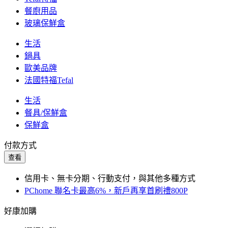
餐廚用品
玻璃保鮮盒
生活
鍋具
歐美品牌
法國特福Tefal
生活
餐具/保鮮盒
保鮮盒
付款方式
查看
信用卡、無卡分期、行動支付，與其他多種方式
PChome 聯名卡最高6%，新戶再享首刷禮800P
好康加購