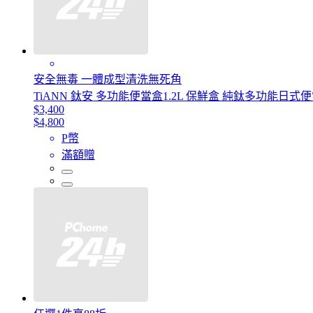
安全無毒 一體成型清洗無死角
TiANN 鈦安 多功能便當盒1.2L 保鮮盒 純鈦多功能日
$3,400
$4,800
P幣
滿額贈