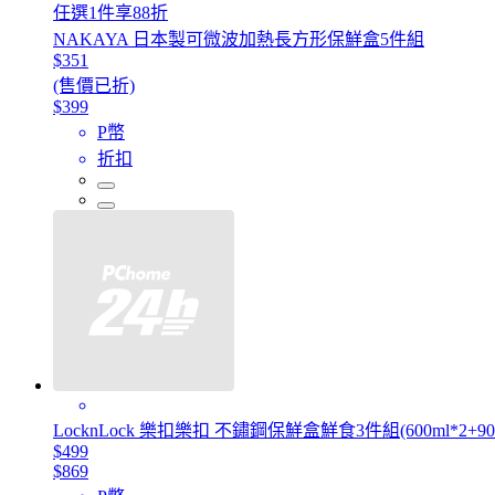
任選1件享88折
NAKAYA 日本製可微波加熱長方形保鮮盒5件組
$351
(售價已折)
$399
P幣
折扣
LocknLock 樂扣樂扣 不鏽鋼保鮮盒鮮食3件組(600ml*2+900
$499
$869