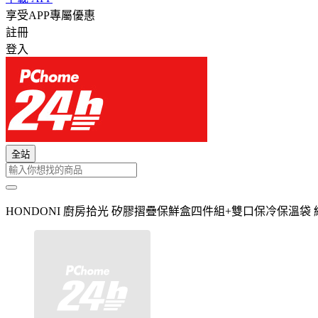
享受APP專屬優惠
註冊
登入
全站
HONDONI 廚房拾光 矽膠摺疊保鮮盒四件組+雙口保冷保溫袋 