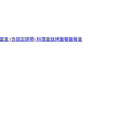
式便當盒 (含固定綁帶) 料理盒鈦烤盤餐盤餐盒