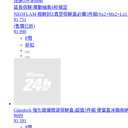
任選1件享88折
延長保鮮/電動抽氣6秒搞定
NEOFLAM 極鮮封Z真空保鮮盒必備5件組(Sx2+Mx2+L
$1,751
(售價已折)
$1,990
P幣
折扣
Glasslock 強化玻璃微波保鮮盒-超值5件組 便當盒冰箱收
$699
$1,591
P幣