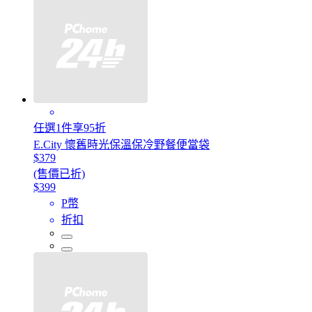
任選1件享95折
E.City 懷舊時光保溫保冷野餐便當袋
$379
(售價已折)
$399
P幣
折扣