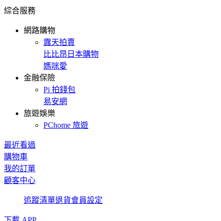
綜合服務
網路購物
露天拍賣
比比昂日本購物
媽咪愛
金融保險
Pi 拍錢包
易安網
旅遊娛樂
PChome 旅遊
最近看過
購物車
我的訂單
顧客中心
追蹤清單
退貨
會員設定
下載 APP