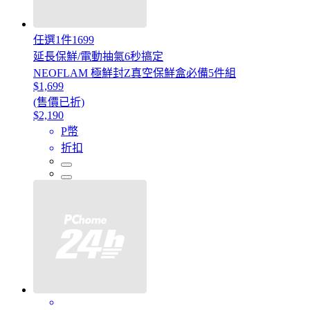
任選1件1699
延長保鮮/電動抽氣6秒搞定
NEOFLAM 極鮮封Z真空保鮮盒必備5件組
$1,699
(售價已折)
$2,190
P幣
折扣