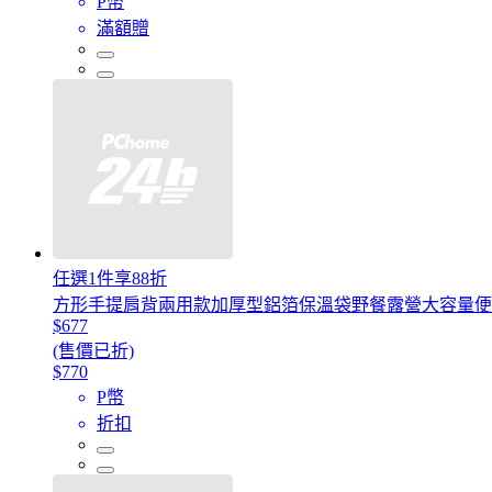
P幣
滿額贈
任選1件享88折
方形手提肩背兩用款加厚型鋁箔保溫袋野餐露營大容量便
$677
(售價已折)
$770
P幣
折扣