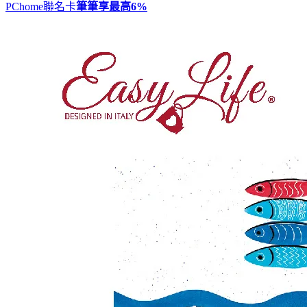
PChome聯名卡
筆筆享最高
6%