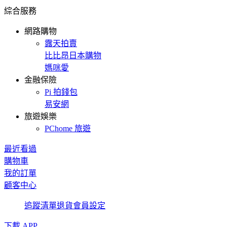
綜合服務
網路購物
露天拍賣
比比昂日本購物
媽咪愛
金融保險
Pi 拍錢包
易安網
旅遊娛樂
PChome 旅遊
最近看過
購物車
我的訂單
顧客中心
追蹤清單
退貨
會員設定
下載 APP