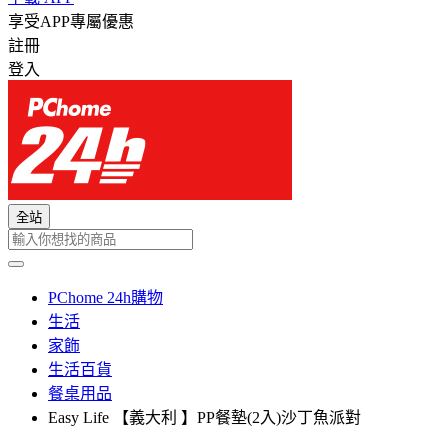
享受APP專屬優惠
註冊
登入
全站
PChome 24h購物
生活
家飾
生活百貨
餐桌用品
Easy Life 【義大利 】PP餐墊(2入)沙丁魚派對