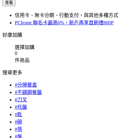
查看
信用卡、無卡分期、行動支付，與其他多種方式
PChome 聯名卡最高6%，新戶再享首刷禮800P
好康加購
選擇加購
0
件商品
搜尋更多
#分隔餐盒
#不鏽鋼餐盤
#刀叉
#托盤
#匙
#碗
#筷
#盤