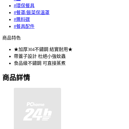
#環保餐具
#餐罩/飯菜保溫罩
#醬料碟
#餐具配件
商品特色
★加厚304不鏽鋼 結實耐用★
帶蓋子設計 杜絕小強蚊蟲
食品級不鏽鋼 可直接蒸煮
商品詳情