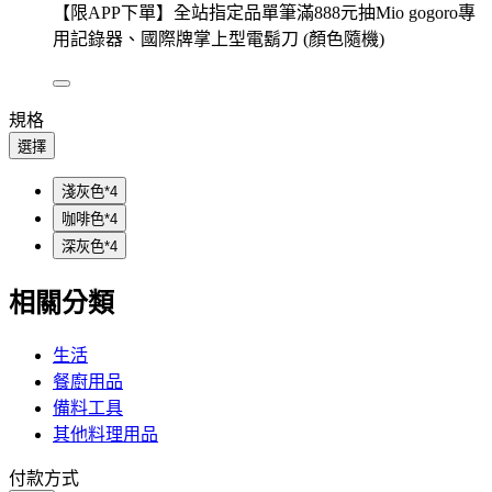
【限APP下單】全站指定品單筆滿888元抽Mio gogoro專
用記錄器、國際牌掌上型電鬍刀 (顏色隨機)
規格
選擇
淺灰色*4
咖啡色*4
深灰色*4
相關分類
生活
餐廚用品
備料工具
其他料理用品
付款方式