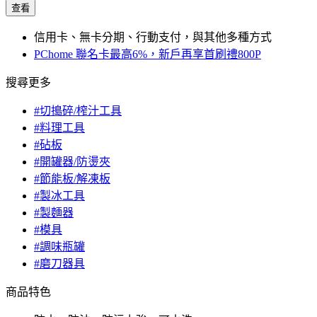
查看
信用卡、無卡分期、行動支付，與其他多種方式
PChome 聯名卡最高6%，新戶再享首刷禮800P
搜尋更多
#切搗碎/榨汁工具
#料理工具
#砧板
#開罐器/防燙夾
#節能板/解凍板
#製冰工具
#製麵器
#模具
#調味瓶罐
#磨刀器具
商品特色