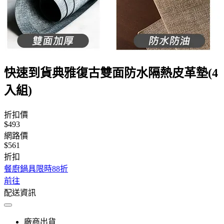
快速到貨典雅復古雙面防水隔熱皮革墊(4
入組)
折扣價
$493
網路價
$561
折扣
餐廚鍋具限時88折
前往
配送資訊
廠商出貨