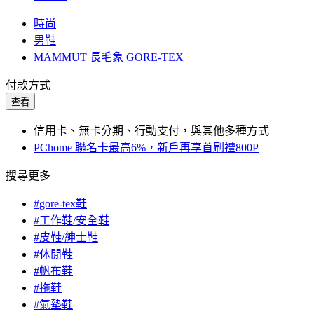
時尚
男鞋
MAMMUT 長毛象 GORE-TEX
付款方式
查看
信用卡、無卡分期、行動支付，與其他多種方式
PChome 聯名卡最高6%，新戶再享首刷禮800P
搜尋更多
#gore-tex鞋
#工作鞋/安全鞋
#皮鞋/紳士鞋
#休閒鞋
#帆布鞋
#拖鞋
#氣墊鞋