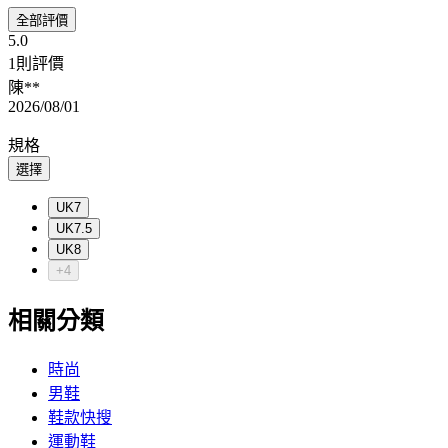
全部評價
5.0
1則評價
陳**
2026/08/01
規格
選擇
UK7
UK7.5
UK8
+4
相關分類
時尚
男鞋
鞋款快搜
運動鞋