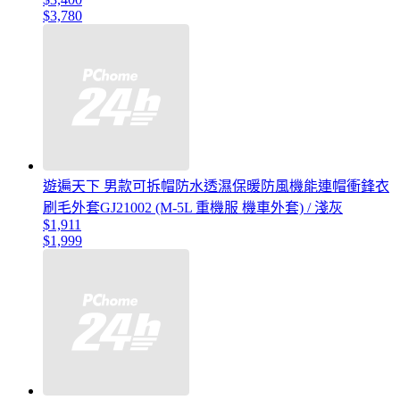
$3,780
遊遍天下 男款可拆帽防水透濕保暖防風機能連帽衝鋒衣
刷毛外套GJ21002 (M-5L 重機服 機車外套) / 淺灰
$1,911
$1,999