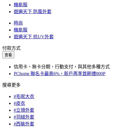
機能服
遊遍天下 防風外套
時尚
機能服
遊遍天下 抗UV外套
付款方式
查看
信用卡、無卡分期、行動支付，與其他多種方式
PChome 聯名卡最高6%，新戶再享首刷禮800P
搜尋更多
#毛呢大衣
#皮衣
#立領外套
#羽絨外套
#西裝外套