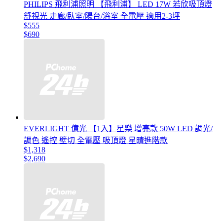
PHILIPS 飛利浦照明 【飛利浦】 LED 17W 若欣吸頂燈
舒視光 走廊/臥室/陽台/浴室 全電壓 適用2-3坪
$555
$690
EVERLIGHT 億光 【1入】星樂 增亮款 50W LED 調光/
調色 遙控 壁切 全電壓 吸頂燈 星晴進階款
$1,318
$2,690