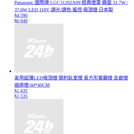
Panasonic 國際牌 LGC31202A09 經典燈罩 霧面 31.7W /
37.6W LED 110V 調光/調色 遙控 吸頂燈 日本製
$4,590
$6,949
家用超薄LED吸頂燈 簡約臥室燈 長方形客廳燈 走廊燈
過道燈-60*40CM
$1,435
$1,535