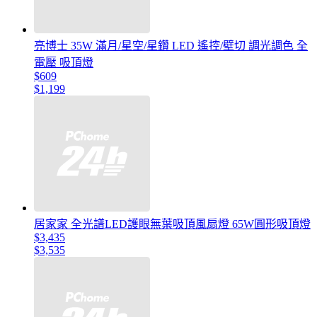
亮博士 35W 滿月/星空/星鑽 LED 遙控/壁切 調光調色 全
電壓 吸頂燈
$609
$1,199
居家家 全光譜LED護眼無葉吸頂風扇燈 65W圓形吸頂燈
$3,435
$3,535