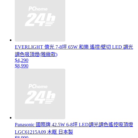
EVERLIGHT 億光 7-8坪 65W 和樂 遙控/壁切 LED 調光
調色吸頂燈(雅緻款)
$4,290
$8,990
Panasonic 國際牌 42.5W 6-8坪 LED調光調色遙控吸頂燈
LGC61215A09 木眶 日本製
$8,990