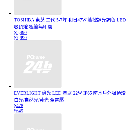
TOSHIBA 東芝 二代 5-7坪 和日47W 遙控調光調色 LED
吸頂燈 極簡無印風
$5,490
$7,990
EVERLIGHT 億光 LED 星庭 22W IP65 防水戶外吸頂燈
白光/自然光/黃光 全電壓
$478
$649