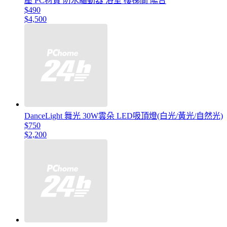
壓 PC材質 防水驅動器 浴室 樓梯間 陽台
$490
$4,500
DanceLight 舞光 30W雲朵 LED吸頂燈(白光/黃光/自然光)
$750
$2,200