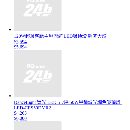
120W超薄客廳主燈 簡約LED吸頂燈 輕奢大燈
$5,594
$5,694
DanceLight 舞光 LED 5-7坪 50W星鑽調光調色吸頂燈-
LED-CES50DMR2
$4,263
$6,000