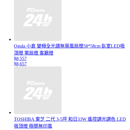
Ogula 小倉 變頻全光譜無葉風扇燈58*58cm 臥室LED吸
頂燈 電扇燈 客廳燈
$8,557
$8,657
TOSHIBA 東芝 二代 3-5坪 和日33W 遙控調光調色 LED
吸頂燈 極簡無印風