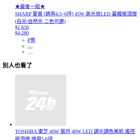
★最後一組★
SHARP 夏普 [適用4.5~6坪] 45W 高光效LED 暮楓吸頂燈
(白光/自然光 二色可選)
$1,650
$4,280
P幣
別人也看了
TOSHIBA 東芝 40W 葉月 40W LED 調光調色美肌 遙控
吸頂燈 適用5-6坪