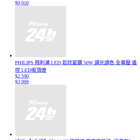
$9,910
PHILIPS 飛利浦 LED 若欣星鑽 50W 調光調色 全電壓 遙
控 LED吸頂燈
$2,590
$3,999