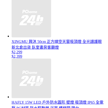
XINGMU 興沐 50cm 正方晴空天窗吸頂燈 全光譜護眼
新北倉出貨 臥室書房客廳燈
$2,299
$2,399
HAFLY 15W LED 戶外防水圓形 壁燈 吸頂燈 IP65 全電