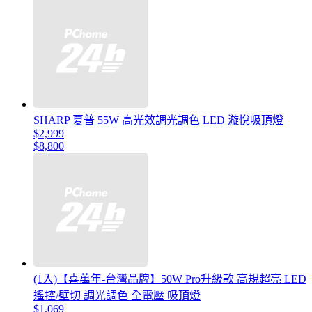
SHARP 夏普 55W 高光效調光調色 LED 漩悅吸頂燈
$2,999
$8,800
(1入)【喜萬年-台灣品牌】50W Pro升級款 高規超亮 LED
遙控/壁切 調光調色 全電壓 吸頂燈
$1,069