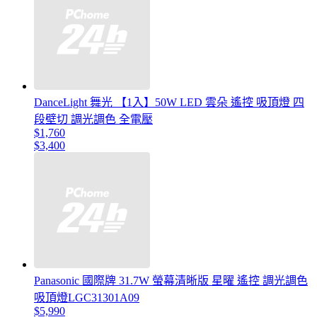
DanceLight 舞光 【1入】50W LED 雲朵 遙控 吸頂燈 四
段壁切 調光調色 全電壓
$1,760
$3,400
Panasonic 國際牌 31.7W 螢幕清晰版 星曜 遙控 調光調色
吸頂燈LGC31301A09
$5,990