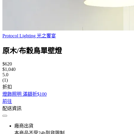
Protocol Lighting 光之饗宴
原木/布穀鳥單壁燈
$620
$1,040
5.0
(1)
折扣
燈飾照明 滿額折$100
前往
配送資訊
廠商出貨
本商品不受24h到貨限制