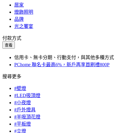
居家
燈飾照明
品牌
光之饗宴
付款方式
查看
信用卡、無卡分期、行動支付，與其他多種方式
PChome 聯名卡最高6%，新戶再享首刷禮800P
搜尋更多
#壁燈
#LED吸頂燈
#小夜燈
#戶外燈具
#半吸頂花燈
#平板燈
#立燈