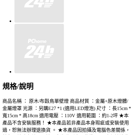
規格/說明
商品名稱 ： 原木/布穀鳥單壁燈 商品材質 ：金屬+原木燈體/
金屬燈罩 光源 ：另購E27 *1 (適用LED燈泡) 尺寸 ：長15cm *
寬15cm * 高18cm 適用電壓 ：110V 適用範圍 ：約1-2坪 ★本
產品不含安裝服務！ ★本產品若非產品本身瑕疵或安裝使用
過，恕無法辦理退換貨 。 ★本產品因拍攝及電腦色差關係，