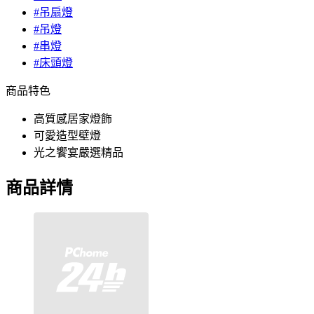
#吊扇燈
#吊燈
#串燈
#床頭燈
商品特色
高質感居家燈飾
可愛造型壁燈
光之饗宴嚴選精品
商品詳情