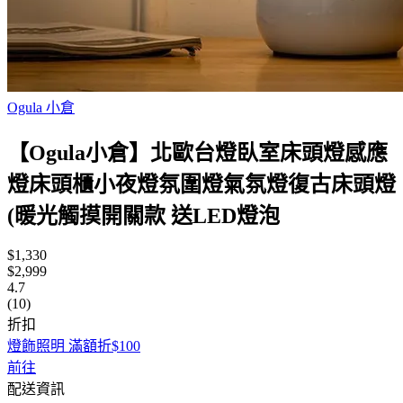
Ogula 小倉
【Ogula小倉】北歐台燈臥室床頭燈感應
燈床頭櫃小夜燈氛圍燈氣氛燈復古床頭燈
(暖光觸摸開關款 送LED燈泡
$1,330
$2,999
4.7
(10)
折扣
燈飾照明 滿額折$100
前往
配送資訊