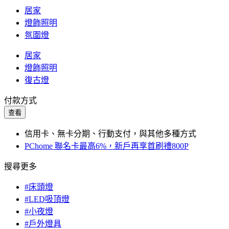
居家
燈飾照明
氛圍燈
居家
燈飾照明
復古燈
付款方式
查看
信用卡、無卡分期、行動支付，與其他多種方式
PChome 聯名卡最高6%，新戶再享首刷禮800P
搜尋更多
#床頭燈
#LED吸頂燈
#小夜燈
#戶外燈具