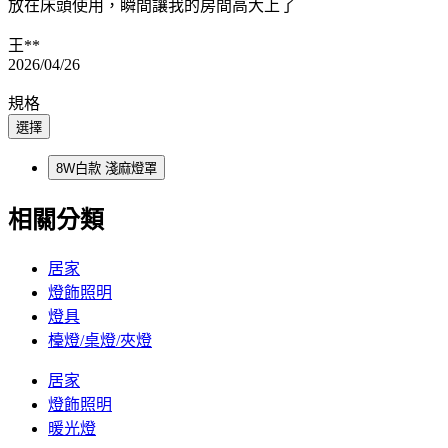
放在床頭使用，瞬間讓我的房間高大上了
王**
2026/04/26
規格
選擇
8W白款 淺麻燈罩
相關分類
居家
燈飾照明
燈具
檯燈/桌燈/夾燈
居家
燈飾照明
暖光燈