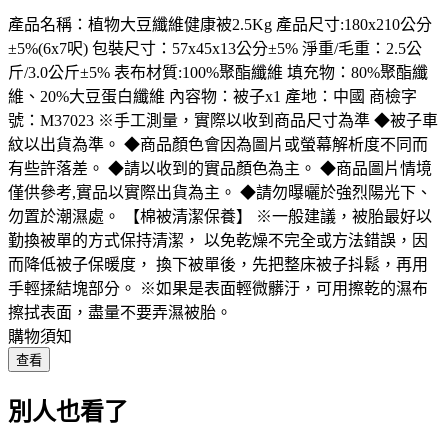
產品名稱：植物大豆纖維健康被2.5Kg 產品尺寸:180x210公分
±5%(6x7呎) 包裝尺寸：57x45x13公分±5% 淨重/毛重：2.5公
斤/3.0公斤±5% 表布材質:100%聚酯纖維 填充物：80%聚酯纖
維、20%大豆蛋白纖維 內容物：被子x1 產地：中國 商檢字
號：M37023 ※手工測量，實際以收到商品尺寸為準 ◆被子車
紋以出貨為準。 ◆商品顏色會因為圖片或螢幕解析度不同而
有些許落差。 ◆請以收到的實品顏色為主。 ◆商品圖片情境
僅供參考,實品以實際出貨為主。 ◆請勿曝曬於強烈陽光下、
勿置於潮濕處。 【棉被清潔保養】 ※一般建議，被胎最好以
勤換被單的方式保持清潔， 以免乾燥不完全或方法錯誤，因
而降低被子保暖度， 換下被單後，先把整床被子抖鬆，再用
手輕揉結塊部分。 ※如果是表面輕微髒汙，可用擦乾的濕布
擦拭表面，盡量不要弄濕被胎。
購物須知
查看
別人也看了