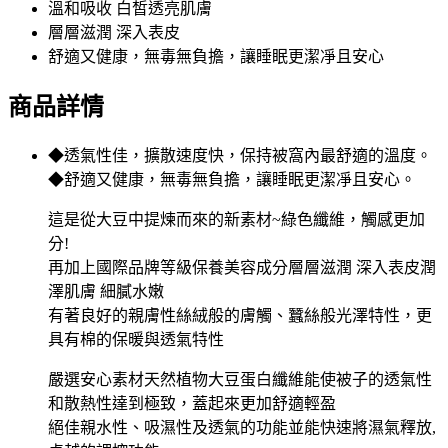
溫和吸收 白皙透亮肌膚
層層滋潤 深入表皮
舒適又健康，無毒無負擔，讓睡眠更潔凈且安心
商品詳情
◆透氣性佳，擴散速度快，保持被窩內最舒適的溫度。
◆舒適又健康，無毒無負擔，讓睡眠更潔凈且安心。
這是從大豆中提煉而來的新素材~綠色纖維，觸感更加
分!
再加上國際品牌等級保養美容成分層層滋潤 深入表皮潤
澤肌膚 細膩水嫩
有著良好的親膚性絲絨般的膚觸、蠶絲般光澤特性，更
具有棉的保暖與透氣特性
嚴選安心素材天然植物大豆蛋白纖維能使被子的透氣性
和散熱性達到極致，蓋起來更加舒適輕盈
絕佳親水性、吸濕性及透氣的功能並能快速將濕氣釋放,