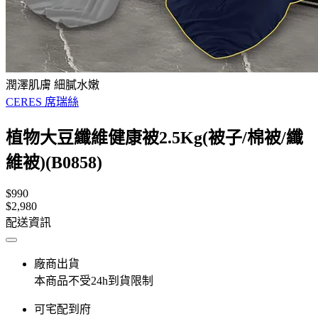
潤澤肌膚 細膩水嫩
CERES 席瑞絲
植物大豆纖維健康被2.5Kg(被子/棉被/纖
維被)(B0858)
$990
$2,980
配送資訊
廠商出貨
本商品不受24h到貨限制
可宅配到府