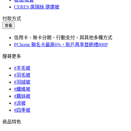
CERES 席瑞絲 健康被
付款方式
查看
信用卡、無卡分期、行動支付，與其他多種方式
PChome 聯名卡最高6%，新戶再享首刷禮800P
搜尋更多
#羊毛被
#羽毛被
#羽絨被
#纖維被
#蠶絲被
#涼被
#四季被
商品特色