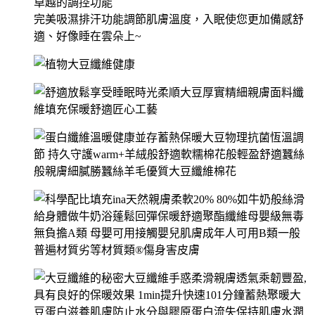
卓越的調控功能
完美吸濕排汗功能調節肌膚溫度，入眠使您更加備感舒
適、好像睡在雲朵上~