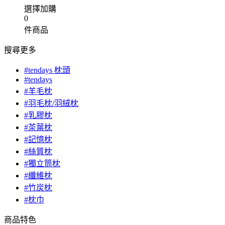
選擇加購
0
件商品
搜尋更多
#tendays 枕頭
#tendays
#羊毛枕
#羽毛枕/羽絨枕
#乳膠枕
#茶葉枕
#記憶枕
#絲質枕
#獨立筒枕
#纖維枕
#竹炭枕
#枕巾
商品特色