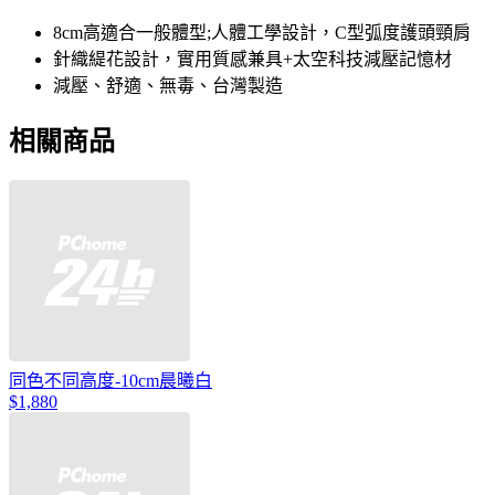
8cm高適合一般體型;人體工學設計，C型弧度護頭頸肩
針織緹花設計，實用質感兼具+太空科技減壓記憶材
減壓、舒適、無毒、台灣製造
相關商品
同色不同高度-10cm晨曦白
$1,880