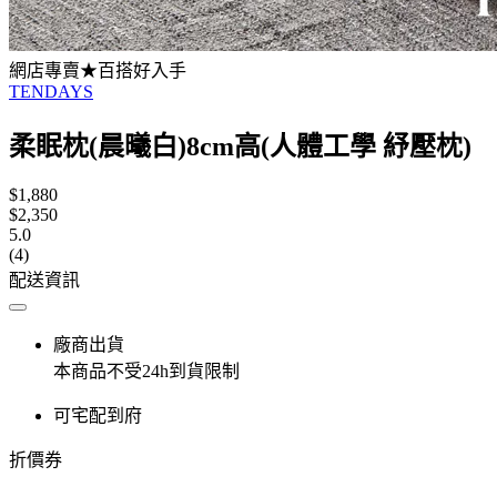
網店專賣★百搭好入手
TENDAYS
柔眠枕(晨曦白)8cm高(人體工學 紓壓枕)
$1,880
$2,350
5.0
(4)
配送資訊
廠商出貨
本商品不受24h到貨限制
可宅配到府
折價券