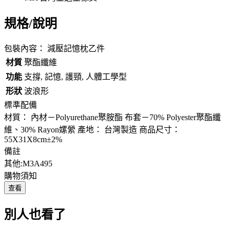
規格/說明
包裝內容： 減壓記憶枕乙件
材質
聚酯纖維
功能
支撐, 記憶, 護頸, 人體工學型
形狀
波浪形
標準配備
材質： 內材－Polyurethane聚胺酯 布套－70% Polyester聚酯纖
維、30% Rayon嫘縈 產地： 台灣製造 商品尺寸：
55X31X8cm±2%
備註
其他:M3A495
購物須知
查看
別人也看了