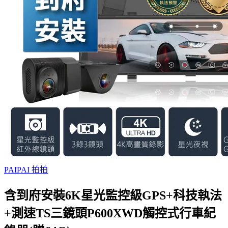
PAIPAI 拍拍
含到府安裝6K星光監控級GPS+科技執法
+測速TS三鏡頭P600XWD觸控式行車紀