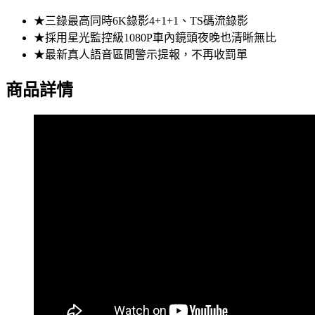
★三錄最高同時6K錄影4+1+1、TS碼流錄影
★採用星光監控級1080P車內鏡頭夜晚也清晰無比
★最新真人語音區間警示提報，不再收罰單
商品詳情