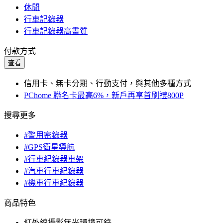
休閒
行車記錄器
行車記錄器高畫質
付款方式
查看
信用卡、無卡分期、行動支付，與其他多種方式
PChome 聯名卡最高6%，新戶再享首刷禮800P
搜尋更多
#警用密錄器
#GPS衛星導航
#行車紀錄器車架
#汽車行車紀錄器
#機車行車紀錄器
商品特色
紅外線攝影無光環境可錄