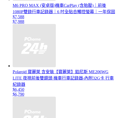
M6 PRO MAX (安卓版)機車CarPlay (含胎壓)｜前後
1080P雙錄行車記錄器｜6 吋全貼合觸控螢幕｜一年保固
$7,588
$7,988
Polaroid 寶麗萊 含安裝【寶麗萊】鉑尼斯 ME206WG
LITE 夜視前後雙鏡頭 機車行車記錄器-內附32G卡 行車
紀錄器
$6,450
$6,790