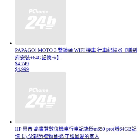
PAPAGO! MOTO 3 雙鏡頭 WIFI 機車 行車紀錄器【贈到
府安裝+64G記憶卡】
$4,749
$4,999
HP 惠普 高畫質數位機車行車記錄器m650 pro(贈64GB記
憶卡)-父親節禮物首選/守護最愛的家人