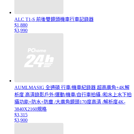
ALC T1-S 前後雙鏡頭機車行車記錄器
$1,880
$3,990
AUMLMASIG 全通碩 行車/機車紀錄器 超高廣角+4K解
析度 高清錄影戶外/運動/機車/自行車拍攝 /和水上水下拍
攝功能+防水+防塵 /大廣角鏡頭170度高清 /解析度4K-
3840X2160規格
$3,315
$3,900