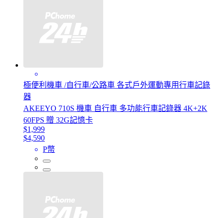
極便利機車 /自行車/公路車 各式戶外運動專用行車記錄
器
AKEEYO 710S 機車 自行車 多功能行車記錄器 4K+2K
60FPS 贈 32G記憶卡
$1,999
$4,590
P幣