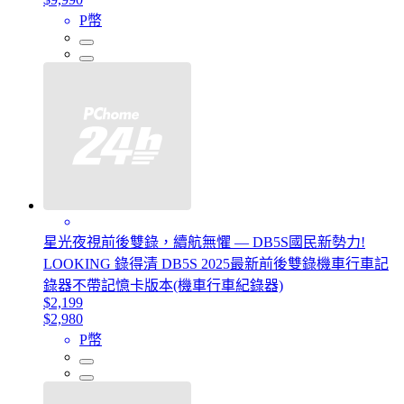
P幣
星光夜視前後雙錄，續航無懼 — DB5S國民新勢力!
LOOKING 錄得清 DB5S 2025最新前後雙錄機車行車記
錄器不帶記憶卡版本(機車行車紀錄器)
$2,199
$2,980
P幣