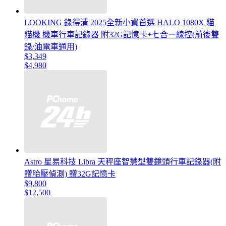
LOOKING 錄得清 2025全新小資首選 HALO 1080X 貓
貓機 機車行車記錄器 附32G記憶卡+七合一線控(前後雙
錄/油電車通用)
$3,349
$4,980
Astro 星易科技 Libra 天秤座智慧型雙鏡頭行車記錄器(附
贈胎壓偵測) 贈32G記憶卡
$9,800
$12,500