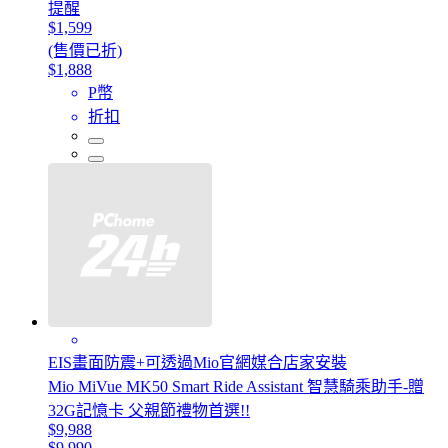
提醒
$1,599
(售價已折)
$1,888
P幣
折扣
EIS畫面防震+可透過Mio官網媒合店家安裝
Mio MiVue MK50 Smart Ride Assistant 智慧騎乘助手-贈
32G記憶卡 父親節禮物首選!!
$9,988
$9,990