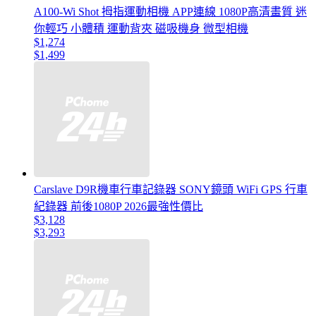
A100-Wi Shot 拇指運動相機 APP連線 1080P高清畫質 迷
你輕巧 小體積 運動背夾 磁吸機身 微型相機
$1,274
$1,499
Carslave D9R機車行車記錄器 SONY鏡頭 WiFi GPS 行車
紀錄器 前後1080P 2026最強性價比
$3,128
$3,293