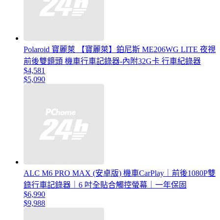
Polaroid 寶麗萊 【寶麗萊】鉑尼斯 ME206WG LITE 夜視
前後雙鏡頭 機車行車記錄器-內附32G卡 行車紀錄器
$4,581
$5,090
ALC M6 PRO MAX (安卓版) 機車CarPlay｜前後1080P雙
錄行車記錄器｜6 吋全貼合觸控螢幕｜一年保固
$6,990
$9,988