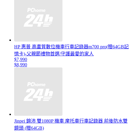
HP 惠普 高畫質數位機車行車記錄器m700 pro(贈64GB記
憶卡)-父親節禮物首選/守護最愛的家人
$7,990
$8,990
Jinpei 錦沛 雙1080P 機車 摩托車行車記錄器 前後防水雙
鏡頭 (贈64GB)