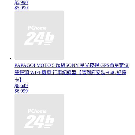
$5,990
$5,990
PAPAGO! MOTO 5 超級SONY 星光夜視 GPS衛星定位
雙鏡頭 WIFI 機車 行車紀錄器【贈到府安裝+64G記憶
卡】
$6,649
$6,999