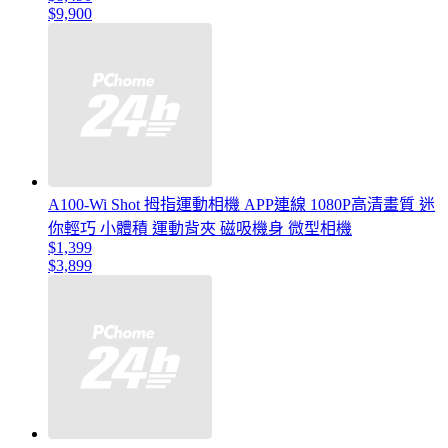
$9,900
A100-Wi Shot 拇指運動相機 APP連線 1080P高清畫質 迷
你輕巧 小體積 運動背夾 磁吸機身 微型相機
$1,399
$3,899