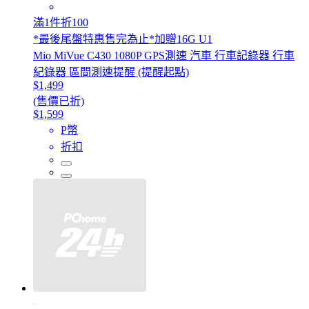
滿1件折100
*最後尾盤特惠售完為止*加贈16G U1
Mio MiVue C430 1080P GPS測速 汽車 行車記錄器 行車
紀錄器 區間測速提醒 (提醒起點)
$1,499
(售價已折)
$1,599
P幣
折扣