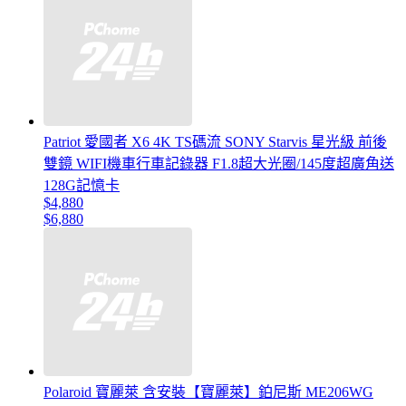
Patriot 愛國者 X6 4K TS碼流 SONY Starvis 星光級 前後
雙鏡 WIFI機車行車記錄器 F1.8超大光圈/145度超廣角送
128G記憶卡
$4,880
$6,880
Polaroid 寶麗萊 含安裝【寶麗萊】鉑尼斯 ME206WG