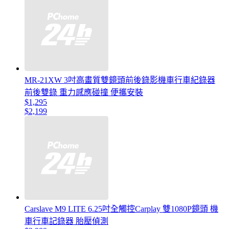
MR-21XW 3吋高畫質雙鏡頭前後錄影機車行車紀錄器
前後雙錄 重力感應碰撞 便攜安裝
$1,295
$2,199
Carslave M9 LITE 6.25吋全觸控Carplay 雙1080P鏡頭 機
車行車記錄器 胎壓偵測