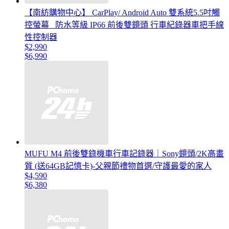
【南紡購物中心】 CarPlay/ Android Auto 雙系統5.5吋觸
控螢幕 防水等級 IP66 前後雙鏡頭 行車紀錄器車把手線
性控制器
$2,990
$6,990
MUFU M4 前後雙錄機車行車記錄器｜Sony鏡頭/2K高畫
質 (送64GB記憶卡)-父親節禮物首選/守護最愛的家人
$4,590
$6,380