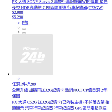
PX 大通 SONY Starvis 2 單鏡行車記錄器WIFI傳輸 星光
夜視 HDR高動態 GPS區間測速 行車紀錄器(C73GW)
$2,988
$5,290
P幣
任選1件折289
全新升級 加碼再送32G記憶卡 熱銷NO.1 CP值首選 2年
保固
PX 大通 C52G 送32G記憶卡(已內裝主機) 不掉落支架 抬
頭顯示 汽車行車記錄器 行車紀錄器 GPS區間定點測速