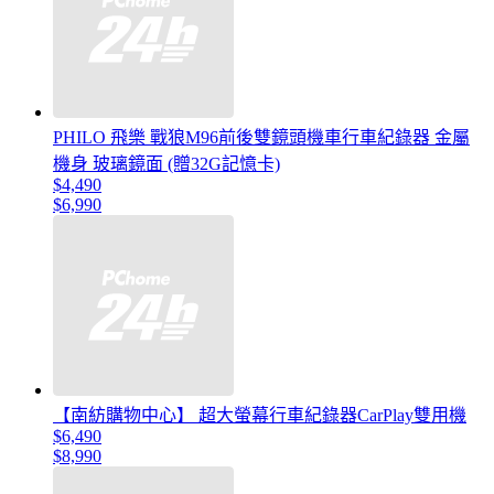
PHILO 飛樂 戰狼M96前後雙鏡頭機車行車紀錄器 金屬
機身 玻璃鏡面 (贈32G記憶卡)
$4,490
$6,990
【南紡購物中心】 超大螢幕行車紀錄器CarPlay雙用機
$6,490
$8,990