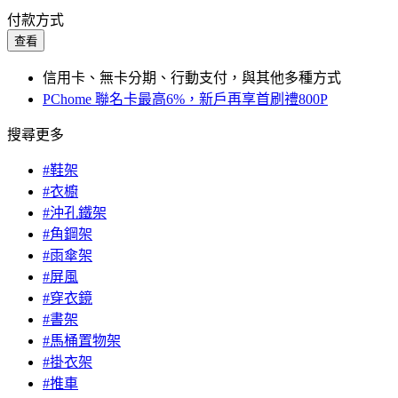
付款方式
查看
信用卡、無卡分期、行動支付，與其他多種方式
PChome 聯名卡最高6%，新戶再享首刷禮800P
搜尋更多
#鞋架
#衣櫥
#沖孔鐵架
#角鋼架
#雨傘架
#屏風
#穿衣鏡
#書架
#馬桶置物架
#掛衣架
#推車