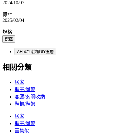
2024/10/07
傅**
2025/02/04
規格
選擇
AH-471:鞋櫃DIY五層
相關分類
居家
櫃子/層架
客廳/玄關收納
鞋櫃/鞋架
居家
櫃子/層架
置物架