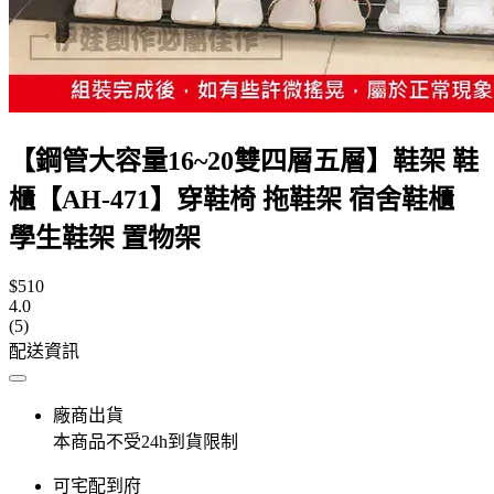
【鋼管大容量16~20雙四層五層】鞋架 鞋
櫃【AH-471】穿鞋椅 拖鞋架 宿舍鞋櫃
學生鞋架 置物架
$510
4.0
(5)
配送資訊
廠商出貨
本商品不受24h到貨限制
可宅配到府