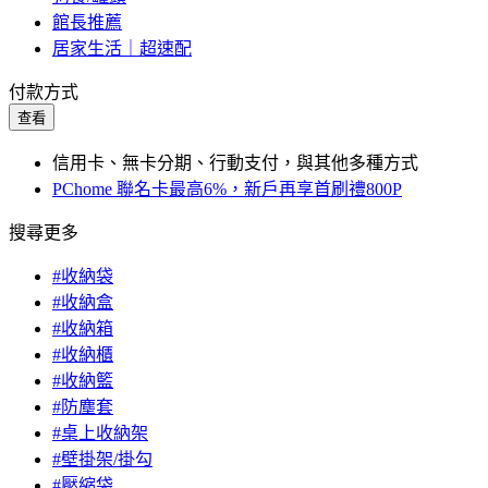
館長推薦
居家生活｜超速配
付款方式
查看
信用卡、無卡分期、行動支付，與其他多種方式
PChome 聯名卡最高6%，新戶再享首刷禮800P
搜尋更多
#收納袋
#收納盒
#收納箱
#收納櫃
#收納籃
#防塵套
#桌上收納架
#壁掛架/掛勾
#壓縮袋