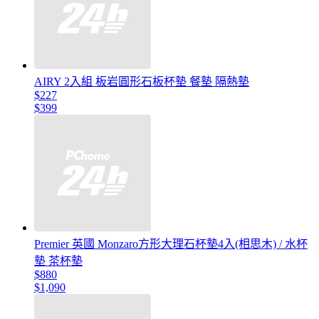
AIRY 2入組 板岩圓形石板杯墊 餐墊 隔熱墊
$227
$399
Premier 英國 Monzaro方形大理石杯墊4入(相思木) / 水杯
墊 茶杯墊
$880
$1,090