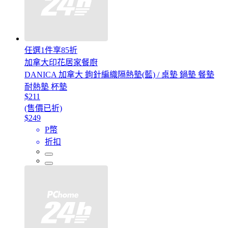
任選1件享85折
加拿大印花居家餐廚
DANICA 加拿大 鉤針編織隔熱墊(藍) / 桌墊 鍋墊 餐墊
耐熱墊 杯墊
$211
(售價已折)
$249
P幣
折扣