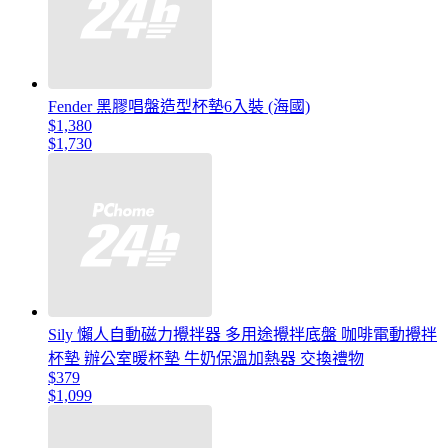
Fender 黑膠唱盤造型杯墊6入裝 (海國)
$1,380
$1,730
Sily 懶人自動磁力攪拌器 多用途攪拌底盤 咖啡電動攪拌
杯墊 辦公室暖杯墊 牛奶保溫加熱器 交換禮物
$379
$1,099