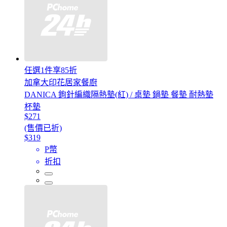
任選1件享85折
加拿大印花居家餐廚
DANICA 鉤針編織隔熱墊(紅) / 桌墊 鍋墊 餐墊 耐熱墊
杯墊
$271
(售價已折)
$319
P幣
折扣