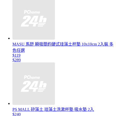
MASU 馬舒 瞬吸簡約硬式珪藻土杯墊 10x10cm 2入裝 多
色任選
$119
$289
PS MALL 矽藻土 珪藻土洗漱杯墊 吸水墊 2入
$240