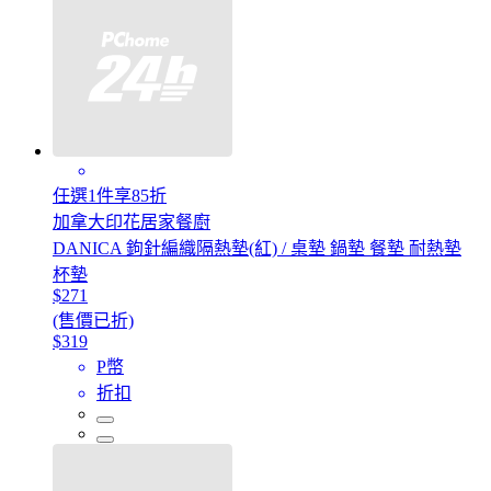
任選1件享85折
加拿大印花居家餐廚
DANICA 鉤針編織隔熱墊(紅) / 桌墊 鍋墊 餐墊 耐熱墊
杯墊
$271
(售價已折)
$319
P幣
折扣