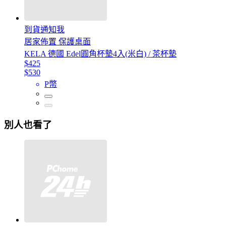
到貨通知我
居家佈置 保護桌面
KELA 德國 Edel圓角杯墊4入(米白) / 茶杯墊
$425
$530
P幣
別人也看了