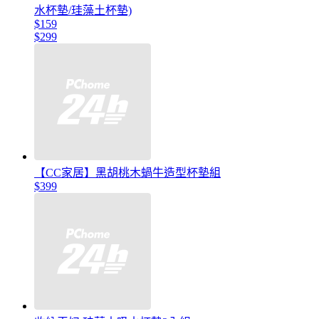
水杯墊/珪藻土杯墊)
$159
$299
【CC家居】黑胡桃木蝸牛造型杯墊組
$399