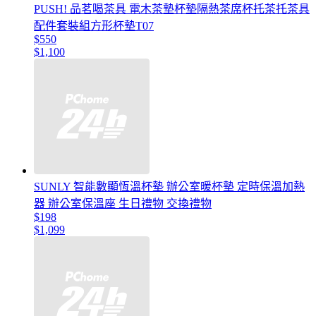
PUSH! 品茗喝茶具 電木茶墊杯墊隔熱茶席杯托茶托茶具
配件套裝組方形杯墊T07
$550
$1,100
SUNLY 智能數顯恆溫杯墊 辦公室暖杯墊 定時保溫加熱
器 辦公室保溫座 生日禮物 交換禮物
$198
$1,099