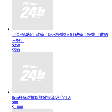
【豆卡頻道】珪藻土吸水杯墊2入組 矽藻土杯墊 【收納
王妃】
$250
$599
8cm杯底防撞保護矽膠套(灰色)1入
$88
$1,000