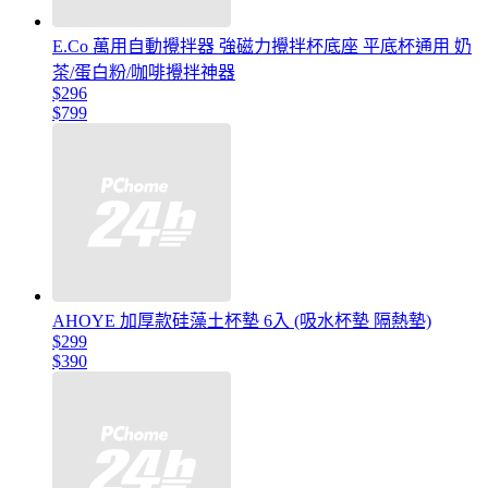
E.Co 萬用自動攪拌器 強磁力攪拌杯底座 平底杯通用 奶
茶/蛋白粉/咖啡攪拌神器
$296
$799
AHOYE 加厚款硅藻土杯墊 6入 (吸水杯墊 隔熱墊)
$299
$390