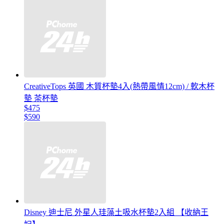
CreativeTops 英國 木質杯墊4入(熱帶風情12cm) / 軟木杯
墊 茶杯墊
$475
$590
Disney 迪士尼 外星人珪藻土吸水杯墊2入組 【收納王