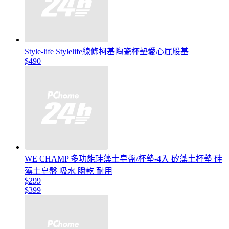
Style-life Stylelife線條柯基陶瓷杯墊愛心屁股基
$490
WE CHAMP 多功能珪藻土皂盤/杯墊-4入 矽藻土杯墊 硅
藻土皂盤 吸水 瞬乾 耐用
$299
$399