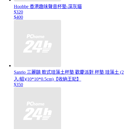
Hoobbe 香港趣味聲音杯墊-深灰貓
$320
$400
Sanrio 三麗鷗 軟式珪藻土杯墊 歡慶派對 杯墊 珪藻土 (2
入/組)(10*10*0.5cm)【收納王妃】
$350