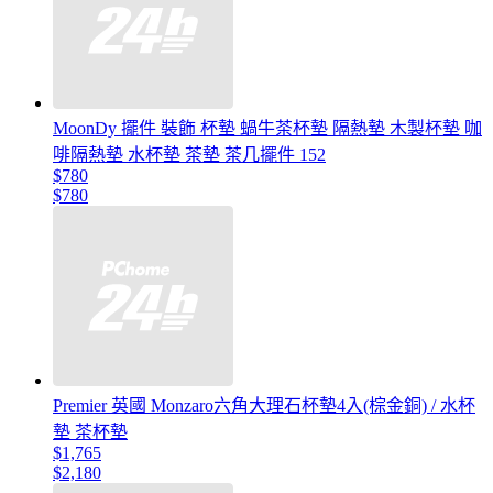
MoonDy 擺件 裝飾 杯墊 蝸牛茶杯墊 隔熱墊 木製杯墊 咖
啡隔熱墊 水杯墊 茶墊 茶几擺件 152
$780
$780
Premier 英國 Monzaro六角大理石杯墊4入(棕金銅) / 水杯
墊 茶杯墊
$1,765
$2,180