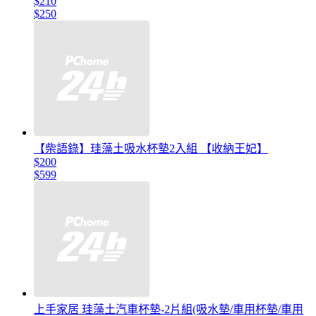
$210
$250
【柴語錄】珪藻土吸水杯墊2入組 【收納王妃】
$200
$599
上手家居 珪藻土汽車杯墊-2片組(吸水墊/車用杯墊/車用