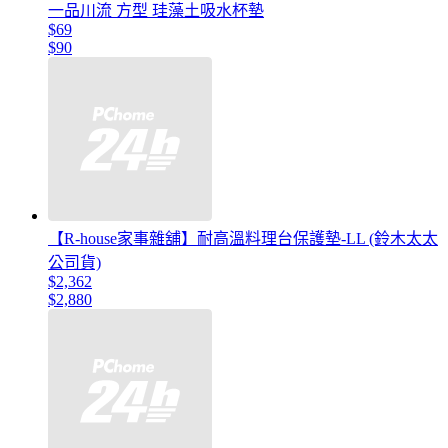
一品川流 方型 珪藻土吸水杯墊
$69
$90
【R-house家事雜舖】耐高溫料理台保護墊-LL (鈴木太太
公司貨)
$2,362
$2,880