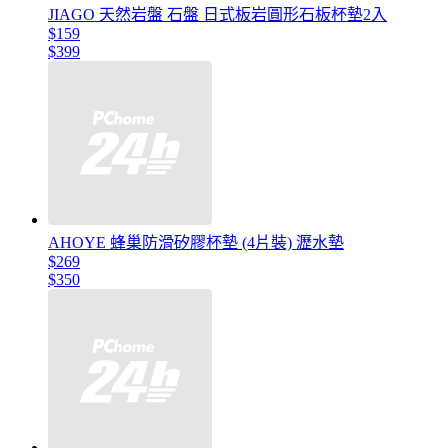
JIAGO 天然岩盤 石盤 日式板岩圓形石板杯墊2入
$159
$399
AHOYE 蜂巢防滑矽膠杯墊 (4片裝) 瀝水墊
$269
$350