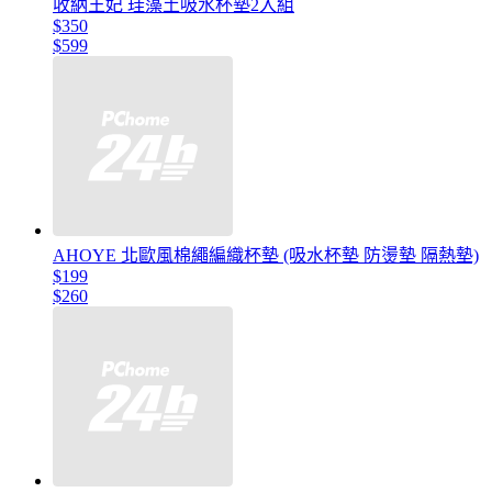
收納王妃 珪藻土吸水杯墊2入組
$350
$599
AHOYE 北歐風棉繩編織杯墊 (吸水杯墊 防燙墊 隔熱墊)
$199
$260