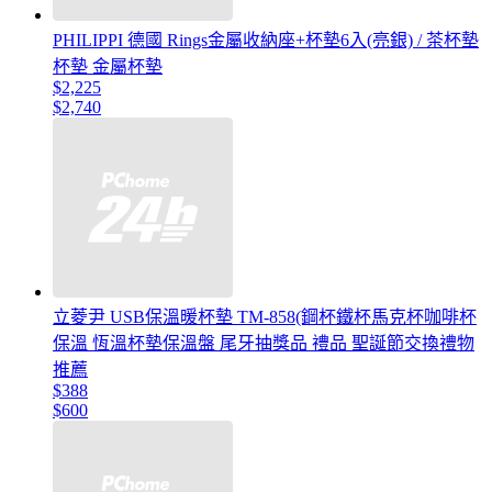
PHILIPPI 德國 Rings金屬收納座+杯墊6入(亮銀) / 茶杯墊
杯墊 金屬杯墊
$2,225
$2,740
立菱尹 USB保溫暖杯墊 TM-858(鋼杯鐵杯馬克杯咖啡杯
保溫 恆溫杯墊保溫盤 尾牙抽獎品 禮品 聖誕節交換禮物
推薦
$388
$600