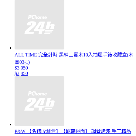
ALL TIME 完全計時 黑紳士實木10入抽屜手錶收藏盒(木
盒03-1)
$3,050
$3,450
P&W 【名錶收藏盒】【玻璃鏡面】 鋼琴烤漆 手工精品