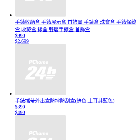
手錶收納盒 手錶展示盒 首飾盒 手錶盒 珠寶盒 手錶保藏
盒 收藏盒 錶盒 雙層手錶盒 首飾盒
$990
$2,699
手錶攜帶外出盒防摔防刮盒(綠色.土耳其藍色)
$390
$490