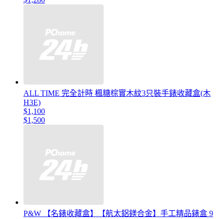
ALL TIME 完全計時 楓糖棕實木紋3只裝手錶收藏盒(木
H3E)
$1,100
$1,500
P&W 【名錶收藏盒】【航太鋁鎂合金】手工精品錶盒 9