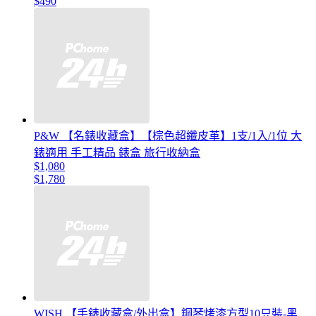
$490
P&W 【名錶收藏盒】【棕色超纖皮革】1支/1入/1位 大
錶適用 手工精品 錶盒 旅行收納盒
$1,080
$1,780
WISH 【手錶收藏盒/外出盒】鋼琴烤漆方型10只裝-黑