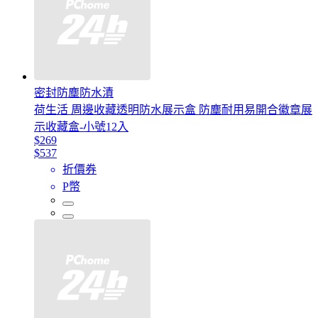
密封防塵防水漬
荷生活 周邊收藏透明防水展示盒 防塵耐用易開合徽章展
示收藏盒-小號12入
$269
$537
折價券
P幣