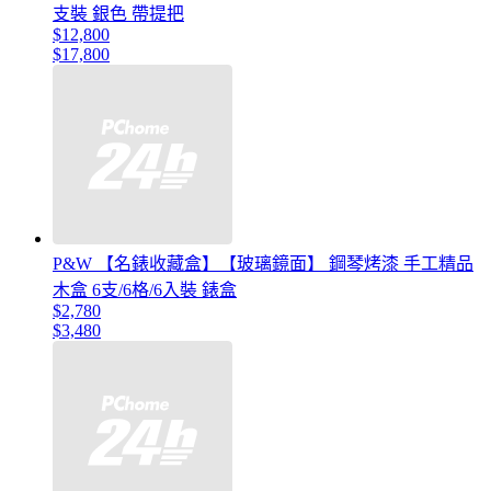
支裝 銀色 帶提把
$12,800
$17,800
P&W 【名錶收藏盒】【玻璃鏡面】 鋼琴烤漆 手工精品
木盒 6支/6格/6入裝 錶盒
$2,780
$3,480