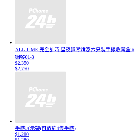
ALL TIME 完全計時 星夜鋼琴烤漆六只裝手錶收藏盒 #
鋼琴01-3
$2,350
$2,750
手錶展示架(可放約4隻手錶)
$1,280
$1,280