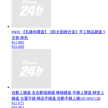
P&W 【名錶收藏盒】【航太鋁鎂合金】手工精品錶盒 9
支裝 綠色
$11,800
$16,800
自動上鍊盒 全自動搖錶器 機械錶盒 手錶上鏈盒 靜音上
鍊盒 古董手錶 精品手錶盒 自動手錶上鍊185-MW12B
$11,675
$16,962