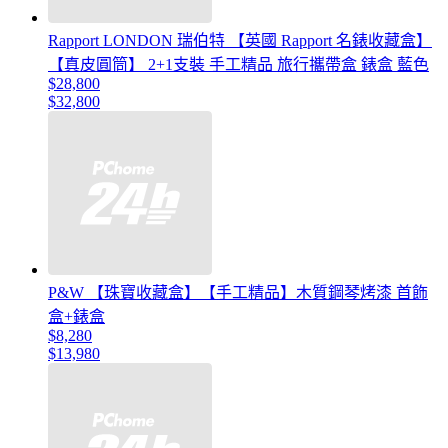
Rapport LONDON 瑞伯特 【英國 Rapport 名錶收藏盒】
【真皮圓筒】 2+1支裝 手工精品 旅行攜帶盒 錶盒 藍色
$28,800
$32,800
P&W 【珠寶收藏盒】【手工精品】木質鋼琴烤漆 首飾
盒+錶盒
$8,280
$13,980