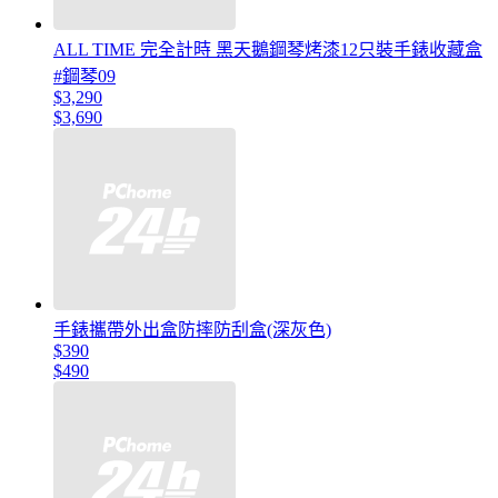
ALL TIME 完全計時 黑天鵝鋼琴烤漆12只裝手錶收藏盒
#鋼琴09
$3,290
$3,690
手錶攜帶外出盒防摔防刮盒(深灰色)
$390
$490