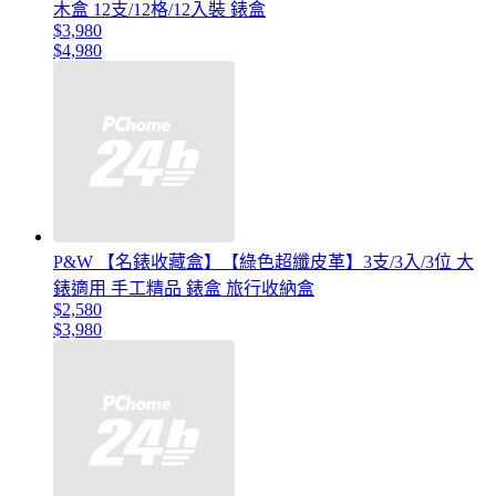
木盒 12支/12格/12入裝 錶盒
$3,980
$4,980
P&W 【名錶收藏盒】【綠色超纖皮革】3支/3入/3位 大
錶適用 手工精品 錶盒 旅行收納盒
$2,580
$3,980