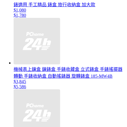
錶適用 手工精品 錶盒 旅行收納盒 加大款
$1,080
$1,780
機械表上鍊盒 鍊錶盒 手錶收藏盒 立式錶盒 手錶搖擺器
轉動 手錶收納盒 自動搖錶器 旋轉錶盒 185-MW4B
$3,845
$5,586