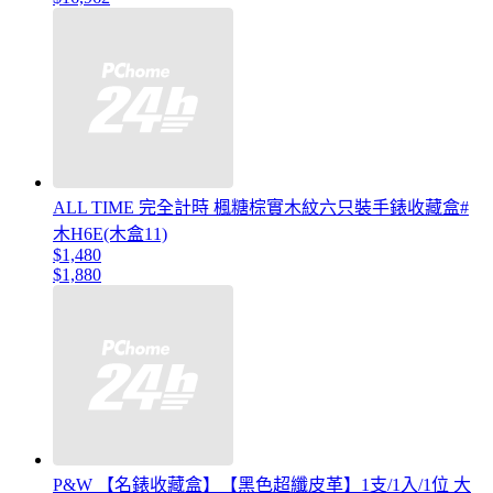
ALL TIME 完全計時 楓糖棕實木紋六只裝手錶收藏盒#
木H6E(木盒11)
$1,480
$1,880
P&W 【名錶收藏盒】【黑色超纖皮革】1支/1入/1位 大