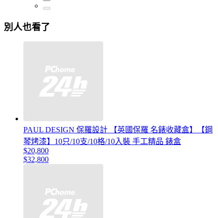
別人也看了
PAUL DESIGN 保羅設計 【英國保羅 名錶收藏盒】【鋼
琴烤漆】10只/10支/10格/10入裝 手工精品 錶盒
$20,800
$32,800