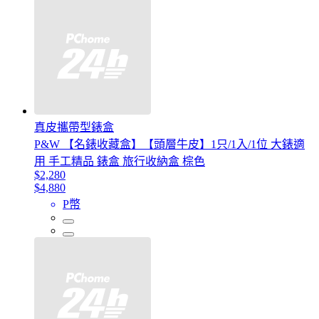
真皮攜帶型錶盒
P&W 【名錶收藏盒】【頭層牛皮】1只/1入/1位 大錶適
用 手工精品 錶盒 旅行收納盒 棕色
$2,280
$4,880
P幣