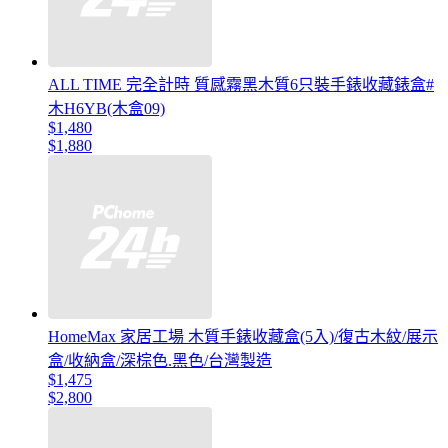
ALL TIME 完全計時 質感霧黑木質6只裝手錶收藏錶盒#
木H6YB(木盒09)
$1,480
$1,880
HomeMax 家居工場 木質手錶收藏盒(5入)/復古木紋/展示
盒/收納盒/深棕色.黑色/台灣製造
$1,475
$2,800