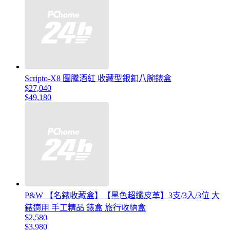
Scripto-X8 圖騰酒紅 收藏型銀釦八腕錶盒
$27,040
$49,180
P&W 【名錶收藏盒】【黑色超纖皮革】3支/3入/3位 大
錶適用 手工精品 錶盒 旅行收納盒
$2,580
$3,980