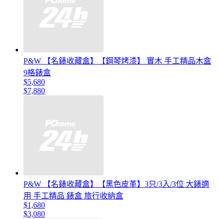
P&W 【名錶收藏盒】【鋼琴烤漆】 實木 手工精品木盒
9格錶盒
$5,680
$7,880
P&W 【名錶收藏盒】【黑色皮革】3只/3入/3位 大錶適
用 手工精品 錶盒 旅行收納盒
$1,680
$3,080