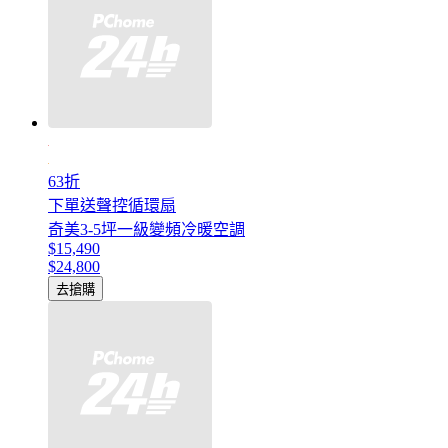
63折
下單送聲控循環扇
奇美3-5坪一級變頻冷暖空調
$15,490
$24,800
去搶購