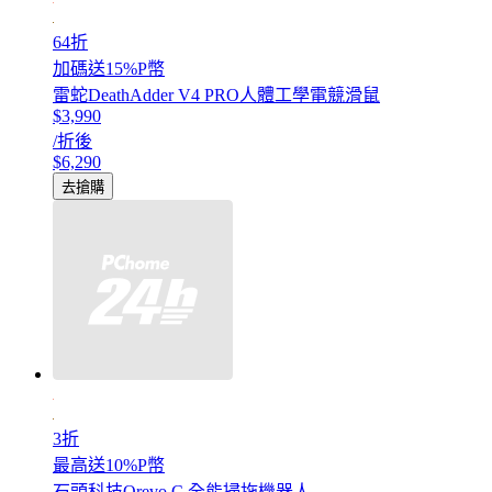
64折
加碼送15%P幣
雷蛇DeathAdder V4 PRO人體工學電競滑鼠
$3,990
/折後
$6,290
去搶購
3折
最高送10%P幣
石頭科技Qrevo C 全能掃拖機器人