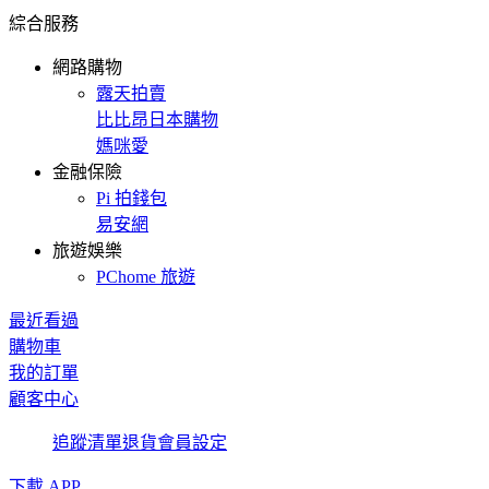
綜合服務
網路購物
露天拍賣
比比昂日本購物
媽咪愛
金融保險
Pi 拍錢包
易安網
旅遊娛樂
PChome 旅遊
最近看過
購物車
我的訂單
顧客中心
追蹤清單
退貨
會員設定
下載 APP