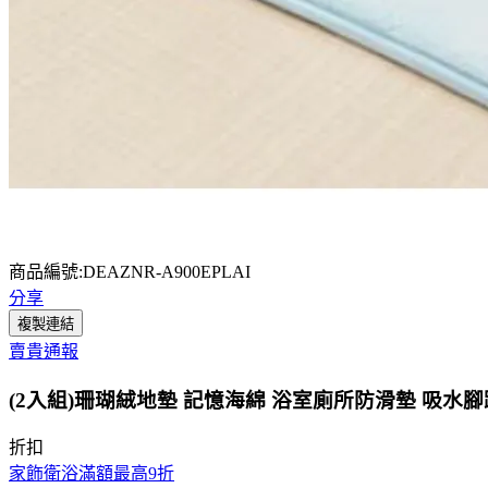
商品編號:DEAZNR-A900EPLAI
分享
複製連結
賣貴通報
(2入組)珊瑚絨地墊 記憶海綿 浴室廁所防滑墊 吸水腳踏墊
折扣
家飾衛浴滿額最高9折