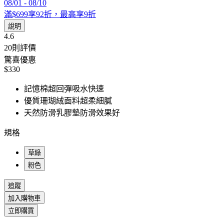
08/01
-
08/10
滿$699享92折，最高享9折
說明
4.6
20
則評價
驚喜優惠
$330
記憶棉超回彈吸水快速
優質珊瑚絨面料超柔細膩
天然防滑乳膠墊防滑效果好
規格
草綠
粉色
追蹤
加入購物車
立即購買