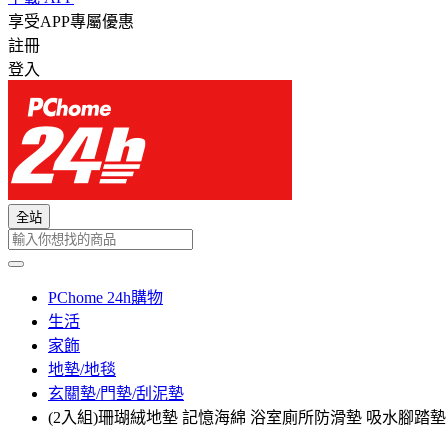
享受APP專屬優惠
註冊
登入
全站
PChome 24h購物
生活
家飾
地墊/地毯
玄關墊/門墊/刮泥墊
(2入組)珊瑚絨地墊 記憶海綿 浴室廁所防滑墊 吸水腳踏墊 40