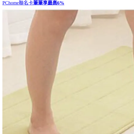
PChome聯名卡
筆筆享最高
6%