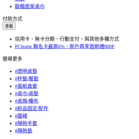
歐楓居家桌巾
付款方式
查看
信用卡、無卡分期、行動支付，與其他多種方式
PChome 聯名卡最高6%，新戶再享首刷禮800P
搜尋更多
#透明桌墊
#杯墊/餐墊
#面紙盒套
#桌巾/桌墊
#桌旗/檯布
#紡品固定/配件
#圍裙
#隔熱手套
#隔熱墊