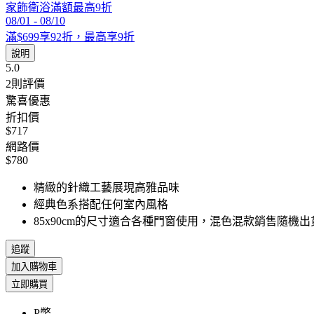
家飾衛浴滿額最高9折
08/01
-
08/10
滿$699享92折，最高享9折
說明
5.0
2
則評價
驚喜優惠
折扣價
$717
網路價
$780
精緻的針織工藝展現高雅品味
經典色系搭配任何室內風格
85x90cm的尺寸適合各種門窗使用，混色混款銷售隨機出
追蹤
加入購物車
立即購買
P幣