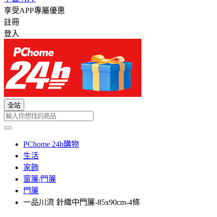
享受APP專屬優惠
註冊
登入
全站
PChome 24h購物
生活
家飾
窗簾/門簾
門簾
一品川流 針織中門簾-85x90cm-4條