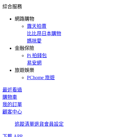
綜合服務
網路購物
露天拍賣
比比昂日本購物
媽咪愛
金融保險
Pi 拍錢包
易安網
旅遊娛樂
PChome 旅遊
最近看過
購物車
我的訂單
顧客中心
追蹤清單
退貨
會員設定
下載 APP