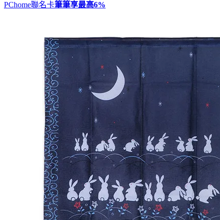
PChome聯名卡
筆筆享最高
6%