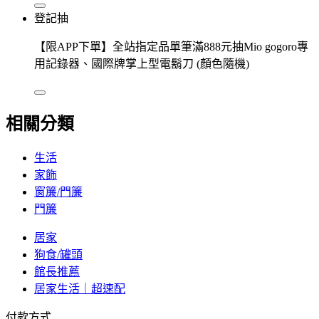
登記抽
【限APP下單】全站指定品單筆滿888元抽Mio gogoro專
用記錄器、國際牌掌上型電鬍刀 (顏色隨機)
相關分類
生活
家飾
窗簾/門簾
門簾
居家
狗食/罐頭
館長推薦
居家生活｜超速配
付款方式