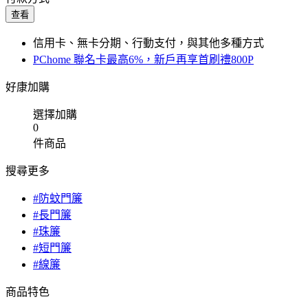
查看
信用卡、無卡分期、行動支付，與其他多種方式
PChome 聯名卡最高6%，新戶再享首刷禮800P
好康加購
選擇加購
0
件商品
搜尋更多
#防蚊門簾
#長門簾
#珠簾
#短門簾
#線簾
商品特色