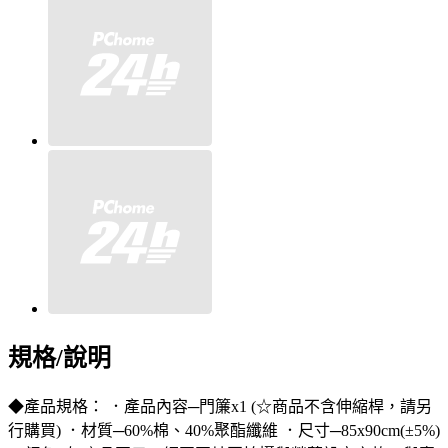
規格/說明
◆產品規格： ．產品內容─門簾x1 (☆商品不含伸縮桿，請另
行購買) ．材質─60%棉、40%聚酯纖維 ．尺寸─85x90cm(±5%)