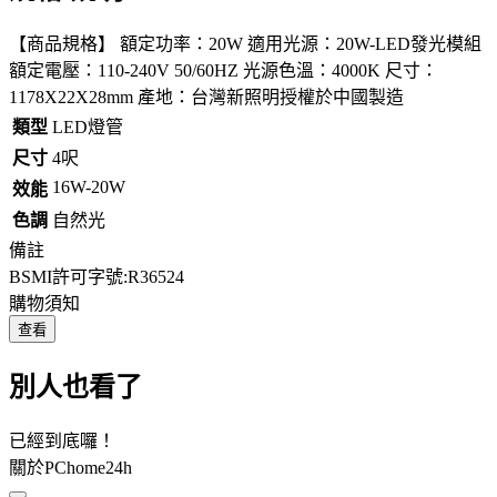
【商品規格】 額定功率：20W 適用光源：20W-LED發光模組
額定電壓：110-240V 50/60HZ 光源色溫：4000K 尺寸：
1178X22X28mm 產地：台灣新照明授權於中國製造
類型
LED燈管
尺寸
4呎
16W-20W
效能
色調
自然光
備註
BSMI許可字號:R36524
購物須知
查看
別人也看了
已經到底囉！
關於PChome24h