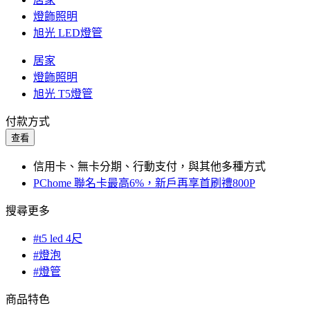
燈飾照明
旭光 LED燈管
居家
燈飾照明
旭光 T5燈管
付款方式
查看
信用卡、無卡分期、行動支付，與其他多種方式
PChome 聯名卡最高6%，新戶再享首刷禮800P
搜尋更多
#t5 led 4尺
#燈泡
#燈管
商品特色