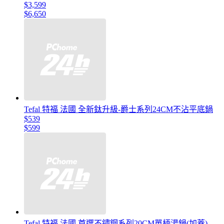
$3,599
$6,650
Tefal 特福 法國 全新鈦升級-爵士系列24CM不沾平底鍋
$539
$599
Tefal 特福 法國 首選不鏽鋼系列20CM單柄湯鍋(加蓋)