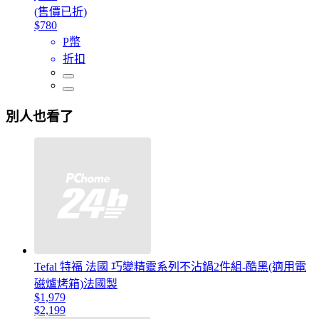
(售價已折)
$780
P幣
折扣
別人也看了
Tefal 特福 法國 巧變精靈系列不沾鍋2件組-酷黑(適用電
磁爐烤箱)法國製
$1,979
$2,199