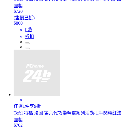
國製
$720
(售價已折)
$800
P幣
折扣
任選1件享9折
Tefal 特福 法國 第六代巧變精靈系列活動把手閃耀紅法
國製
$702