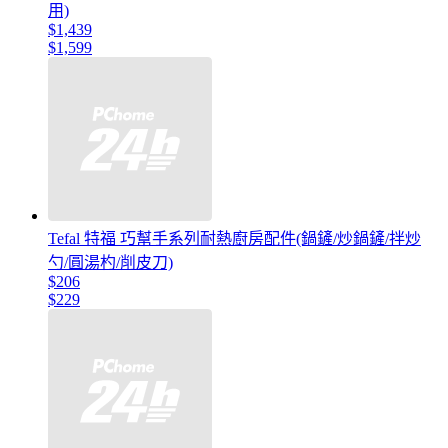
用)
$1,439
$1,599
Tefal 特福 巧幫手系列耐熱廚房配件(鍋鏟/炒鍋鏟/拌炒
勺/圓湯杓/削皮刀)
$206
$229