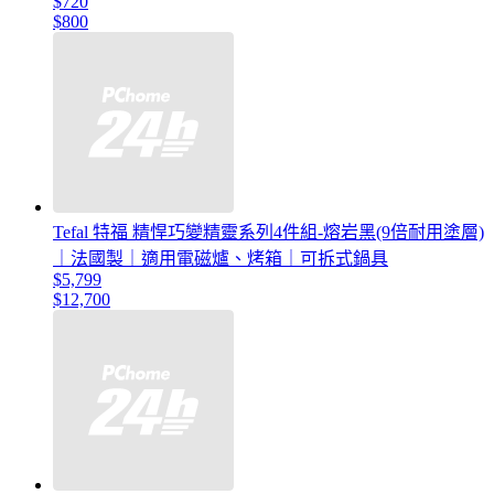
$720
$800
Tefal 特福 精悍巧變精靈系列4件組-熔岩黑(9倍耐用塗層)
｜法國製｜適用電磁爐、烤箱｜可拆式鍋具
$5,799
$12,700