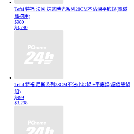
Tefal 特福 法國 抹茶時光系列28CM不沾深平底鍋(電磁
爐適用)
$980
$3,790
Tefal 特福 尼斯系列28CM不沾小炒鍋 +平底鍋(超值雙鍋
組)
$999
$3,298