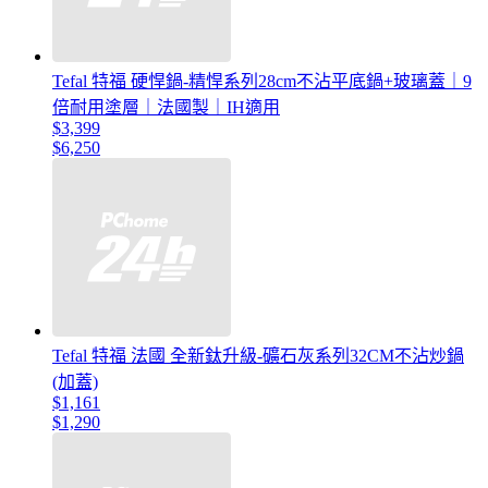
Tefal 特福 硬悍鍋-精悍系列28cm不沾平底鍋+玻璃蓋｜9
倍耐用塗層｜法國製｜IH適用
$3,399
$6,250
Tefal 特福 法國 全新鈦升級-礦石灰系列32CM不沾炒鍋
(加蓋)
$1,161
$1,290