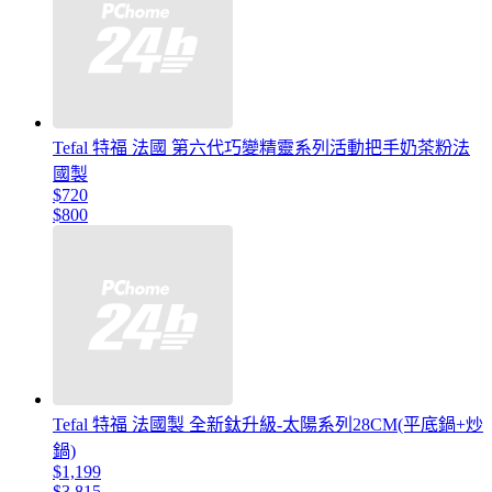
Tefal 特福 法國 第六代巧變精靈系列活動把手奶茶粉法
國製
$720
$800
Tefal 特福 法國製 全新鈦升級-太陽系列28CM(平底鍋+炒
鍋)
$1,199
$3,815