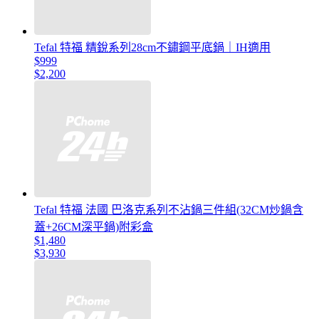
Tefal 特福 精銳系列28cm不鏽鋼平底鍋｜IH適用
$999
$2,200
Tefal 特福 法國 巴洛克系列不沾鍋三件組(32CM炒鍋含
蓋+26CM深平鍋)附彩盒
$1,480
$3,930