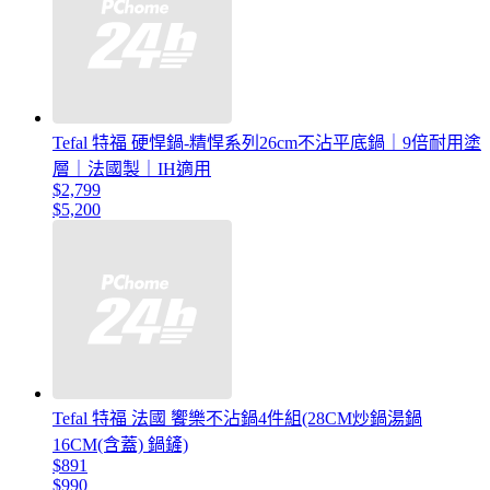
Tefal 特福 硬悍鍋-精悍系列26cm不沾平底鍋｜9倍耐用塗
層｜法國製｜IH適用
$2,799
$5,200
Tefal 特福 法國 饗樂不沾鍋4件組(28CM炒鍋湯鍋
16CM(含蓋) 鍋鏟)
$891
$990