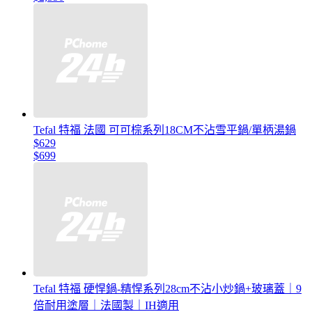
Tefal 特福 法國 可可棕系列18CM不沾雪平鍋/單柄湯鍋
$629
$699
Tefal 特福 硬悍鍋-精悍系列28cm不沾小炒鍋+玻璃蓋｜9
倍耐用塗層｜法國製｜IH適用