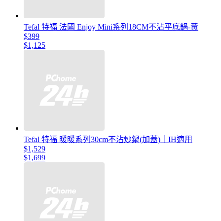
Tefal 特福 法國 Enjoy Mini系列18CM不沾平底鍋-黃
$399
$1,125
Tefal 特福 暖暖系列30cm不沾炒鍋(加蓋)｜IH適用
$1,529
$1,699