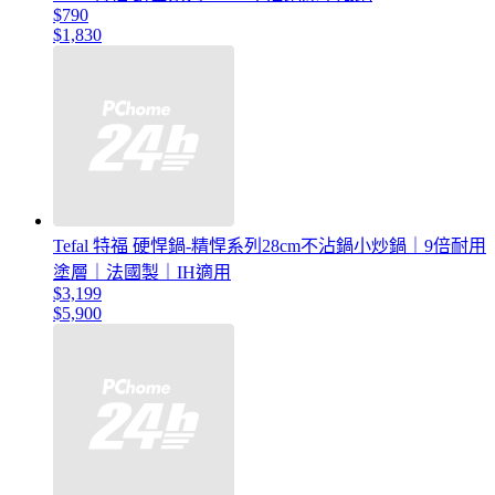
$790
$1,830
Tefal 特福 硬悍鍋-精悍系列28cm不沾鍋小炒鍋｜9倍耐用
塗層｜法國製｜IH適用
$3,199
$5,900