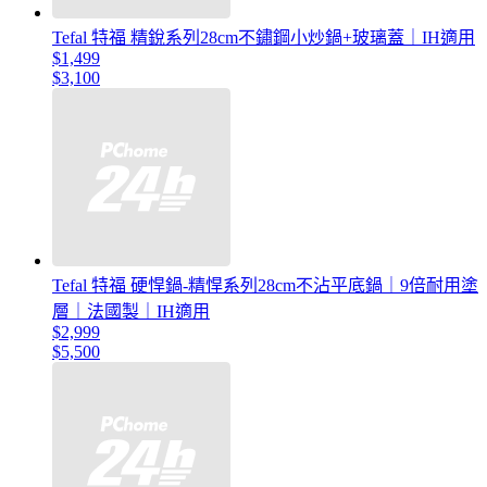
Tefal 特福 精銳系列28cm不鏽鋼小炒鍋+玻璃蓋｜IH適用
$1,499
$3,100
Tefal 特福 硬悍鍋-精悍系列28cm不沾平底鍋｜9倍耐用塗
層｜法國製｜IH適用
$2,999
$5,500