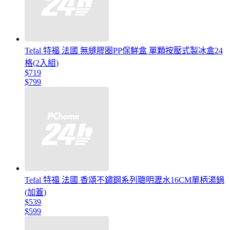
Tefal 特福 法國 無縫膠圈PP保鮮盒 單顆按壓式製冰盒24
格(2入組)
$719
$799
Tefal 特福 法國 香頌不鏽鋼系列聰明瀝水16CM單柄湯鍋
(加蓋)
$539
$599