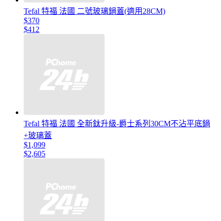
Tefal 特福 法國 二號玻璃鍋蓋(適用28CM)
$370
$412
Tefal 特福 法國 全新鈦升級-爵士系列30CM不沾平底鍋
+玻璃蓋
$1,099
$2,605