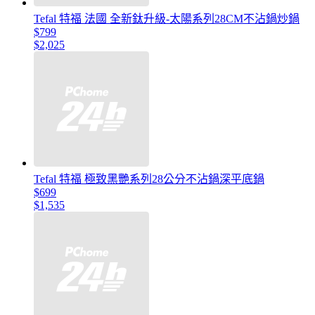
Tefal 特福 法國 全新鈦升級-太陽系列28CM不沾鍋炒鍋
$799
$2,025
Tefal 特福 極致黑艷系列28公分不沾鍋深平底鍋
$699
$1,535