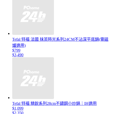
Tefal 特福 法國 抹茶時光系列24CM不沾深平底鍋(電磁
爐適用)
$799
$3,490
Tefal 特福 精銳系列28cm不鏽鋼小炒鍋｜IH適用
$1,099
$2,350