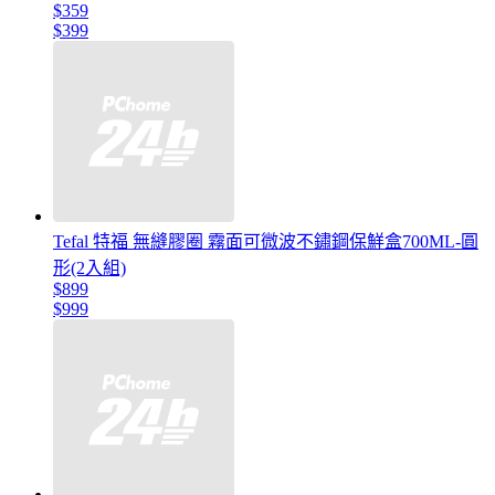
$359
$399
Tefal 特福 無縫膠圈 霧面可微波不鏽鋼保鮮盒700ML-圓
形(2入組)
$899
$999