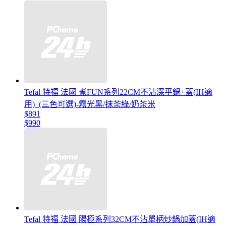
Tefal 特福 法國 煮FUN系列22CM不沾深平鍋+蓋(IH適
用)_(三色可選)-霧光黑/抹茶綠/奶茶米
$891
$990
Tefal 特福 法國 陽極系列32CM不沾單柄炒鍋加蓋(IH適