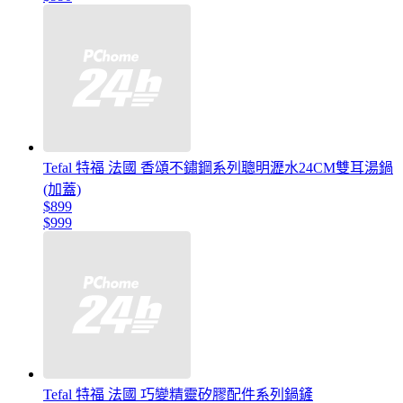
Tefal 特福 法國 香頌不鏽鋼系列聰明瀝水24CM雙耳湯鍋
(加蓋)
$899
$999
Tefal 特福 法國 巧變精靈矽膠配件系列鍋鏟