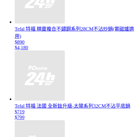
Tefal 特福 精靈複合不鏽鋼系列28CM不沾炒鍋(電磁爐適
用)
$890
$4,180
Tefal 特福 法國 全新鈦升級-太陽系列32CM不沾平底鍋
$719
$799