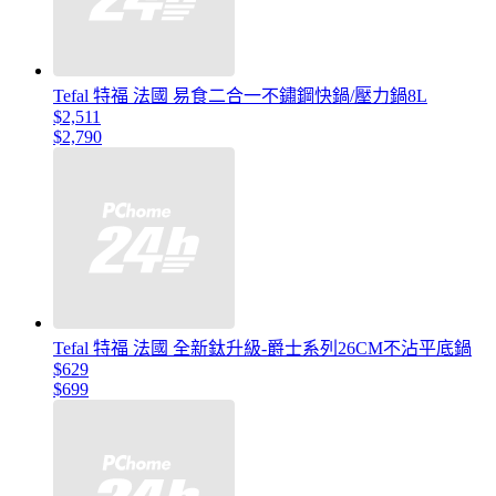
Tefal 特福 法國 易食二合一不鏽鋼快鍋/壓力鍋8L
$2,511
$2,790
Tefal 特福 法國 全新鈦升級-爵士系列26CM不沾平底鍋
$629
$699