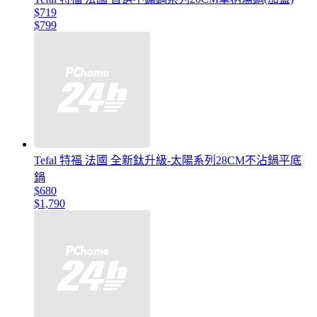
$719
$799
Tefal 特福 法國 全新鈦升級-太陽系列28CM不沾鍋平底
鍋
$680
$1,790