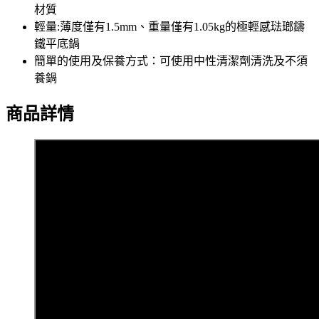
材質
輕量:薄度僅有1.5mm、重量僅有1.05kg的極輕感琺瑯鑄
鐵平底鍋
簡單的使用及保養方式：可使用中性清潔劑清洗及不須
養鍋
商品詳情