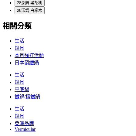
28深鍋-黑胡桃
28深鍋-白橡木
相關分類
生活
鍋具
本月強打活動
日本製鐵鍋
生活
鍋具
平底鍋
鐵鍋/鑄鐵鍋
生活
鍋具
亞洲品牌
Vermicular