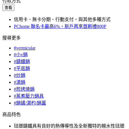
付款方式
查看
信用卡、無卡分期、行動支付，與其他多種方式
PChome 聯名卡最高6%，新戶再享首刷禮800P
搜尋更多
#vermicular
#小v鍋
#鑄鐵鍋
#平底鍋
#炒鍋
#湯鍋
#煎烤燒鍋
#蒸煮壓力鍋具
#鍋鏟/湯杓/鍋蓋
商品特色
琺瑯鑄鐵具有良好的熱傳導性及全新獨特的親水性琺瑯