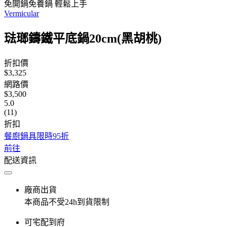
免開鍋免養鍋 輕鬆上手
Vermicular
琺瑯鑄鐵平底鍋20cm(黑胡桃)
折扣價
$3,325
網路價
$3,500
5.0
(11)
折扣
餐廚鍋具限時95折
前往
配送資訊
廠商出貨
本商品不受24h到貨限制
可宅配到府