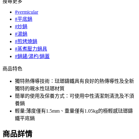
搜尋更多
#vermicular
#平底鍋
#炒鍋
#湯鍋
#煎烤燒鍋
#蒸煮壓力鍋具
#鍋鏟/湯杓/鍋蓋
商品特色
獨特熱傳導技術：琺瑯鑄鐵具有良好的熱傳導性及全新
獨特的親水性琺瑯材質
簡單的使用及保養方式：可使用中性清潔劑清洗及不須
養鍋
輕量:薄度僅有1.5mm、重量僅有1.05kg的極輕感琺瑯鑄
鐵平底鍋
商品詳情