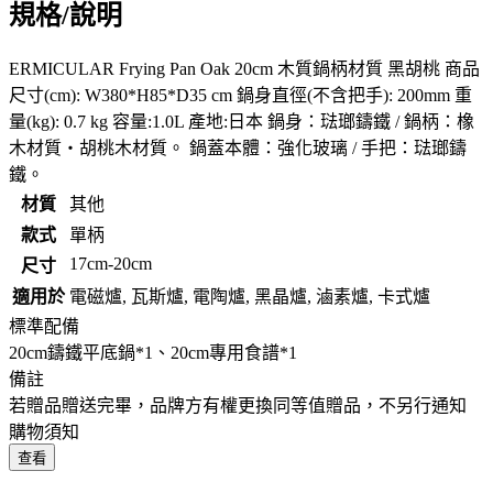
規格/說明
ERMICULAR Frying Pan Oak 20cm 木質鍋柄材質 黑胡桃 商品
尺寸(cm): W380*H85*D35 cm 鍋身直徑(不含把手): 200mm 重
量(kg): 0.7 kg 容量:1.0L 產地:日本 鍋身：琺瑯鑄鐵 / 鍋柄：橡
木材質・胡桃木材質。 鍋蓋本體：強化玻璃 / 手把：琺瑯鑄
鐵。
材質
其他
款式
單柄
17cm-20cm
尺寸
適用於
電磁爐, 瓦斯爐, 電陶爐, 黑晶爐, 滷素爐, 卡式爐
標準配備
20cm鑄鐵平底鍋*1、20cm專用食譜*1
備註
若贈品贈送完畢，品牌方有權更換同等值贈品，不另行通知
購物須知
查看