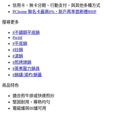
信用卡、無卡分期、行動支付，與其他多種方式
PChome 聯名卡最高6%，新戶再享首刷禮800P
搜尋更多
#不鏽鋼平底鍋
#wmf
#平底鍋
#炒鍋
#湯鍋
#煎烤燒鍋
#蒸煮壓力鍋具
#鍋鏟/湯杓/鍋蓋
商品特色
適合煎牛排或快速煎炒
堅固耐用，導熱均勻
電磁爐與IH爐可用