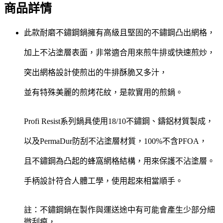
商品詳情
此款耐磨不鏽鋼鍋擁有高級且堅固的不鏽鋼凸出網格，
加上不沾塗層表面，非常適合用來煎牛排或快速煎炒，
突出網格設計使煎出的牛排酥脆又多汁，
並有特殊美麗的煎烤花紋，是款實用的煎鍋。
Profi Resist系列鍋具使用18/10不鏽鋼、鑄鋁材質製成，
以及PermaDur防刮不沾塗層材質，100%不含PFOA，
且不鏽鋼為凸起的蜂窩網格結構，用來保護不沾塗層。
手柄設計符合人體工學，使用起來相當順手。
註：不鏽鋼鍋在製作與運送途中有可能會產生少部分細
微刮痕，