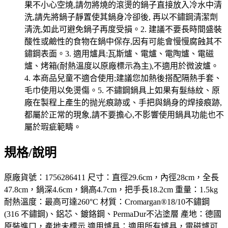
規格/說明
原廠貨號：1756286411 尺寸：直徑29.6cm，內徑28cm，全長
47.8cm，鍋深4.6cm，鍋高4.7cm，把手長18.2cm 重量：1.5kg
耐熱溫度：最高可達260°C 材質：Cromargan®18/10不鏽鋼
(316 不鏽鋼)、鋁芯、鍍鉻鋼、PermaDur不沾塗層 產地：德國
原裝進口，產地未標示 適用爐具：適用所有爐具，電磁爐可