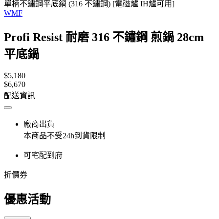
單柄不鏽鋼平底鍋 (316 不鏽鋼) [電磁爐 IH爐可用]
WMF
Profi Resist 耐磨 316 不鏽鋼 煎鍋 28cm
平底鍋
$5,180
$6,670
配送資訊
廠商出貨
本商品不受24h到貨限制
可宅配到府
折價券
優惠活動