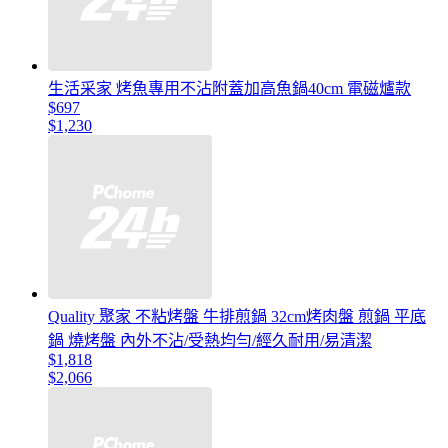
生活采家 烤魚專用不沾附蓋加高魚鍋40cm 電磁爐款
$697
$1,230
Quality 聚家 不粘烤盤 牛排煎鍋 32cm烤肉盤 煎鍋 平底
鍋 燒烤盤 內外不沾/受熱均勻/經久耐用/易清潔
$1,818
$2,066