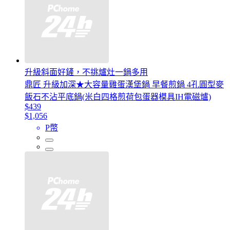
升級斜面好鏟，不挑爐灶一鍋多用
鼎匠 升級加深★大容量雞蛋漢堡鍋 早餐煎鍋 4孔圓型麥
飯石不沾平底鍋(米白四格煎荷包蛋器模具IH電磁爐)
$439
$1,056
P幣