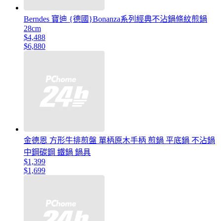
Berndes 寶迪 {德國}Bonanza系列經典不沾鍋條紋煎鍋
28cm
$4,488
$6,880
金德恩 方形牛排煎盤 單柄原木手柄 煎鍋 平底鍋 不沾鍋
中鋼碳鋼 鐵鍋 鍋具
$1,399
$1,699