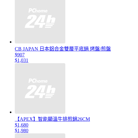
CB JAPAN 日本鋁合金雙層平底鍋 烤盤/煎盤
$907
$1,031
【APEX】智能顯溫牛排煎鍋26CM
$1,680
$1,980