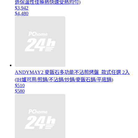
造保溫性佳導熱快速受熱均勻)
$3,942
$4,480
ANDYMAY2 麥飯石多功能不沾煎烤盤_款式任選 2入
(IH爐可用/煎鍋/不沾鍋/炒鍋/麥飯石鍋/平底鍋)
$510
$580