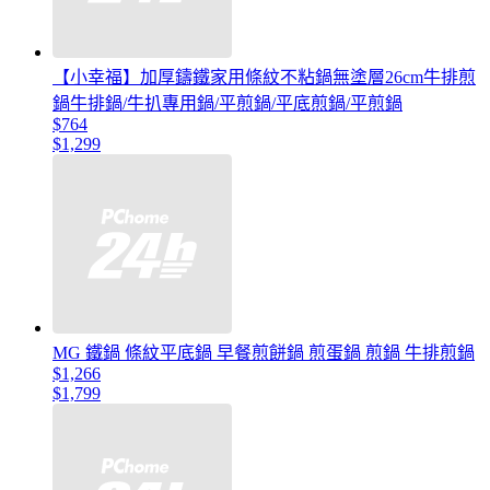
【小幸福】加厚鑄鐵家用條紋不粘鍋無塗層26cm牛排煎
鍋牛排鍋/牛扒專用鍋/平煎鍋/平底煎鍋/平煎鍋
$764
$1,299
MG 鐵鍋 條紋平底鍋 早餐煎餅鍋 煎蛋鍋 煎鍋 牛排煎鍋
$1,266
$1,799