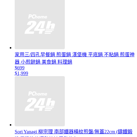
家用三/四孔早餐鍋 煎蛋鍋 漢堡機 平底鍋 不粘鍋 煎蛋神
器 小煎餅鍋 美食鍋 料理鍋
$699
$1,999
Sori Yanagi 柳宗理 南部鐵器橫紋煎盤/無蓋22cm (鑄鐵鍛