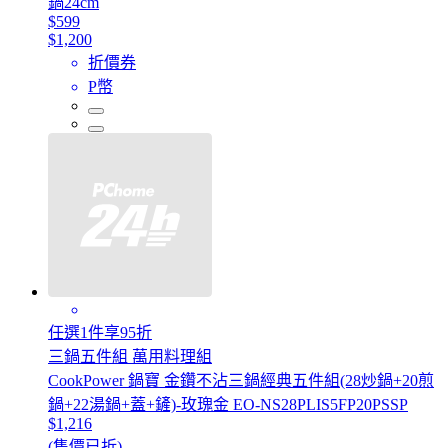
鍋24cm
$599
$1,200
折價券
P幣
任選1件享95折
三鍋五件組 萬用料理組
CookPower 鍋寶 金鑽不沾三鍋經典五件組(28炒鍋+20煎
鍋+22湯鍋+蓋+鏟)-玫瑰金 EO-NS28PLIS5FP20PSSP
$1,216
(售價已折)