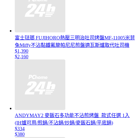
富士琺瑯 FUJIHORO熱壓三明治吐司烤盤MF-11005米菲
兔Miffy不沾黏鐵氟龍帕尼尼煎盤適瓦斯爐取代吐司機
$1,390
$2,160
ANDYMAY2 麥飯石多功能不沾煎烤盤_款式任選 1入
(IH爐可用/煎鍋/不沾鍋/炒鍋/麥飯石鍋/平底鍋)
$334
$380