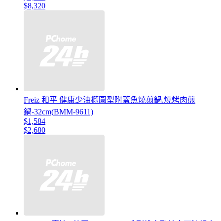
$8,320
Freiz 和平 健康少油橢圓型附蓋魚燒煎鍋.燒烤肉煎
鍋-32cm(BMM-9611)
$1,584
$2,680