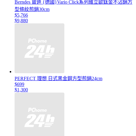
Berndes 寶迪 {德國}Vario Click系列維立歐鈦金不沾鍋方
型條紋煎鍋30cm
$5,766
$9,880
PERFECT 理想 日式黑金鋼方型煎鍋24cm
$699
$1,300