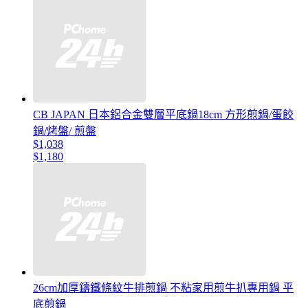
CB JAPAN 日本鋁合金雙層平底鍋18cm 方形煎鍋/蛋餃
鍋/烤盤/ 煎盤
$1,038
$1,180
26cm加厚鑄鐵條紋牛排煎鍋 不粘家用煎牛扒專用鍋 平
底煎鍋