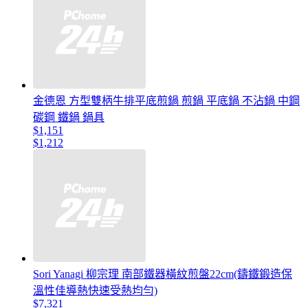
金德恩 方型雙柄牛排平底煎鍋 煎鍋 平底鍋 不沾鍋 中鋼
碳鋼 鐵鍋 鍋具
$1,151
$1,212
Sori Yanagi 柳宗理 南部鐵器橫紋煎盤22cm(鑄鐵鍛造保
溫性佳導熱快速受熱均勻)
$7,321