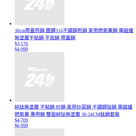
30cm帶蓋煎鍋 鏗鏘316不鏽鋼煎鍋 家用燃氣竈鍋 電磁爐
無塗層不粘鍋 平底鍋 帶蓋鍋
$3,176
$4,999
純钛無塗層 不粘鍋 炒鍋 家用炒菜鍋 不鏽鋼钛鍋 電磁爐
燃氣竈 專用鍋 雙面純钛無塗層 30-34CM鈦鍋套裝
$4,709
$6,999