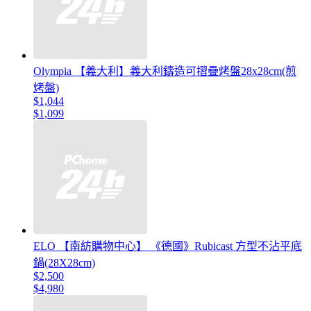
Olympia 【義大利】義大利鑄造可摺疊烤盤28x28cm(煎
烤盤)
$1,044
$1,099
ELO 【南紡購物中心】 《德國》Rubicast 方型不沾平底
鍋(28X28cm)
$2,500
$4,980