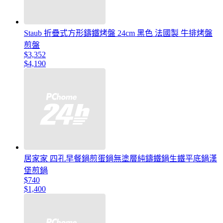
Staub 折疊式方形鑄鐵烤盤 24cm 黑色 法國製 牛排烤盤
煎盤
$3,352
$4,190
居家家 四孔早餐鍋煎蛋鍋無塗層純鑄鐵鍋生鐵平底鍋漢
堡煎鍋
$740
$1,400