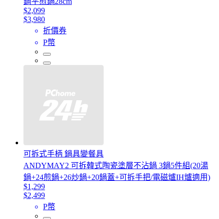
鋼平煎鍋28cm
$2,099
$3,980
折價券
P幣
可拆式手柄 鍋具變餐具
ANDYMAY2 可拆韓式陶瓷塗層不沾鍋 3鍋5件組(20湯
鍋+24煎鍋+26炒鍋+20鍋蓋+可拆手把/電磁爐IH爐適用)
$1,299
$2,499
P幣