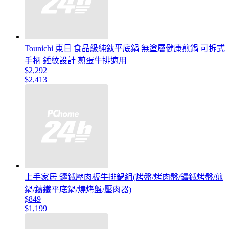
Tounichi 東日 食品級純鈦平底鍋 無塗層健康煎鍋 可拆式
手柄 錘紋設計 煎蛋牛排適用
$2,292
$2,413
上手家居 鑄鐵壓肉板牛排鍋組(烤盤/烤肉盤/鑄鐵烤盤/煎
鍋/鑄鐵平底鍋/燒烤盤/壓肉器)
$849
$1,199