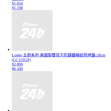
$1,054
$1,198
Lodge 主廚系列 美國製雙耳方形鑄鐵橫紋煎烤盤-28cm
(LC11SGP)
$2,899
$6,300