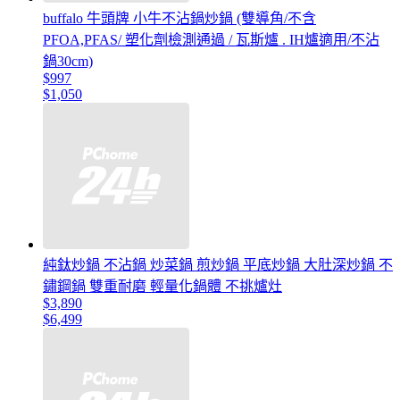
buffalo 牛頭牌 小牛不沾鍋炒鍋 (雙導角/不含
PFOA,PFAS/ 塑化劑檢測通過 / 瓦斯爐 . IH爐適用/不沾
鍋30cm)
$997
$1,050
純鈦炒鍋 不沾鍋 炒菜鍋 煎炒鍋 平底炒鍋 大肚深炒鍋 不
鏽鋼鍋 雙重耐磨 輕量化鍋體 不挑爐灶
$3,890
$6,499