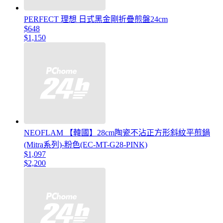
PERFECT 理想 日式黑金剛折疊煎盤24cm
$648
$1,150
NEOFLAM 【韓國】28cm陶瓷不沾正方形斜紋平煎鍋
(Mitra系列)-粉色(EC-MT-G28-PINK)
$1,097
$2,200