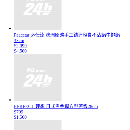
Peacetar 必仕達 澳洲原礦手工鑄造輕食不沾鍋牛排鍋
33cm
$2,999
$4,500
PERFECT 理想 日式黑金鋼方型煎鍋28cm
$799
$1,500