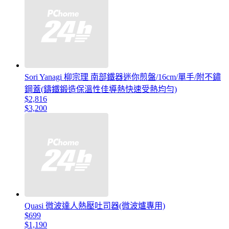
Sori Yanagi 柳宗理 南部鐵器迷你煎盤/16cm/單手/附不鏽
鋼蓋(鑄鐵鍛造保溫性佳導熱快速受熱均勻)
$2,816
$3,200
Quasi 微波達人熱壓吐司器(微波爐專用)
$699
$1,190