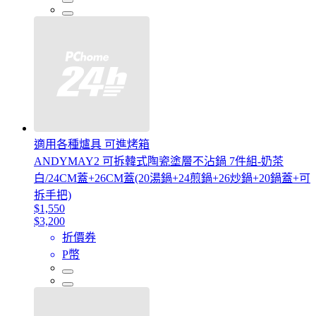
適用各種爐具 可進烤箱
ANDYMAY2 可拆韓式陶瓷塗層不沾鍋 7件組-奶茶
白/24CM蓋+26CM蓋(20湯鍋+24煎鍋+26炒鍋+20鍋蓋+可
拆手把)
$1,550
$3,200
折價券
P幣