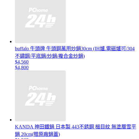
buffalo 牛頭牌 牛頭鋼萬用炒鍋30cm (IH爐.電磁爐可/304
不鏽鋼/平底鍋/炒鍋/複合金炒鍋)
$4,560
$4,800
KANDA 神田鐵鍋 日本製 443不銹鋼 槌目紋 無塗層雪平
鍋 20cm(贈原廠鍋蓋)