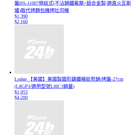
盤HS-11007條紋式(不沾鍋鐵氟龍+鋁合金製;適直火瓦斯
爐)取代烤麵包機烤吐司機
$1,390
$2,160
Lodge 【美國】美國製圓形鑄鐵橫紋煎鍋/烤盤-27cm
(L8GP3/適用型號L8IC3鍋蓋)
$1,955
$4,200