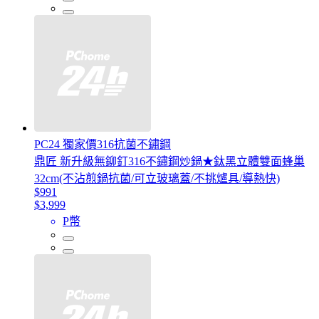
PC24 獨家價316抗菌不鏽鋼
鼎匠 新升級無鉚釘316不鏽鋼炒鍋★鈦黑立體雙面蜂巢
32cm(不沾煎鍋抗菌/可立玻璃蓋/不挑爐具/導熱快)
$991
$3,999
P幣