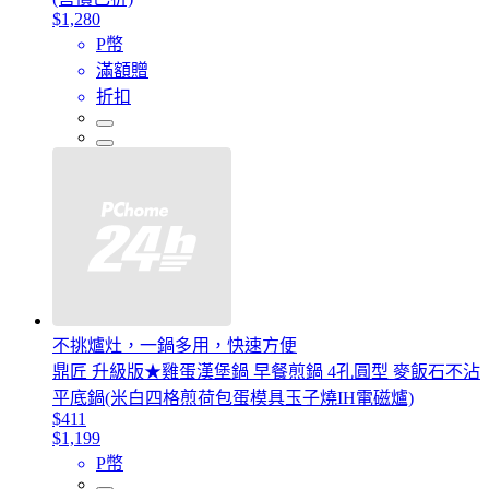
$1,280
P幣
滿額贈
折扣
不挑爐灶，一鍋多用，快速方便
鼎匠 升級版★雞蛋漢堡鍋 早餐煎鍋 4孔圓型 麥飯石不沾
平底鍋(米白四格煎荷包蛋模具玉子燒IH電磁爐)
$411
$1,199
P幣