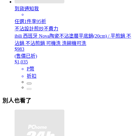
到貨通知我
任選1件享95折
不沾設計煎炒不費力
ibili 西班牙 Nova陶瓷不沾塗層平底鍋(20cm) / 平煎鍋 不
沾鍋 不沾煎鍋 可機洗 洗碗機可洗
$983
(售價已折)
$1,035
P幣
折扣
別人也看了