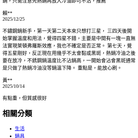
鍋，只需注意先熱鍋再放入冷油即可不沾，推薦
賴**
2025/12/25
不鏽鋼鍋新手，第一天第二天本來只想打三星， 三四天後開
始掌握溫度和用法，覺得四星不錯，主要是中間有一塊一直無
法實現萊頓弗羅斯效應，我也不確定是否正常。 第七天，覺
得五星剛好，反正現在用幾乎不太會黏或黑斑，熱鍋冷油之後
要在放冷，不銹鋼鍋溫度比不沾鍋高，一開始會沾會黑斑通常
是只做了熱鍋冷油沒等鍋溫下降。 重點是，能放心刷。
黃**
2025/10/14
有點重，但質感很好
相關分類
生活
鍋具