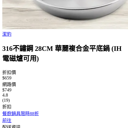
潔豹
316不鏽鋼 28CM 華麗複合金平底鍋 (IH
電磁爐可用)
折扣價
$659
網路價
$749
4.8
(19)
折扣
餐廚鍋具限時88折
前往
配送資訊