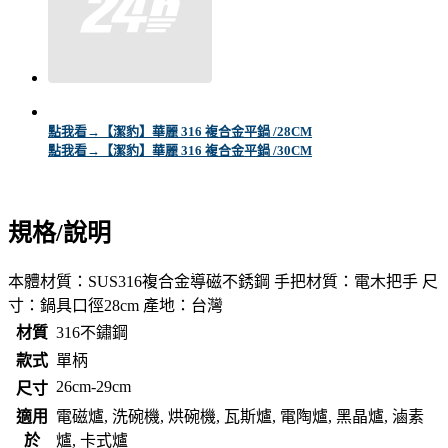
點我看→【潔豹】華麗 316 複合金平鍋 /28CM
點我看→【潔豹】華麗 316 複合金平鍋 /30CM
規格/說明
本體材質：SUS316複合金導磁不銹鋼 手把材質：電木把手 尺
寸：鍋具口徑28cm 產地：台灣
材質
316不鏽鋼
款式
單柄
26cm-29cm
尺寸
適用
電磁爐, 洗碗機, 烘碗機, 瓦斯爐, 電陶爐, 黑晶爐, 滷素
於
爐, 卡式爐