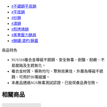
#不鏽鋼平底鍋
#平底鍋
#炒鍋
#湯鍋
#煎烤燒鍋
#蒸煮壓力鍋具
#鍋鏟/湯杓/鍋蓋
商品特色
SUS316複合金導磁不銹鋼、安全無毒、耐酸、耐鹼、不
易腐蝕及生銹氧化。
複合金材質、導熱均勻、聚熱效果佳、外層為導磁不銹
鋼、可用於IH電磁爐。
本產品通過SGS無毒測試認證、已投保產品責任險。
相關商品