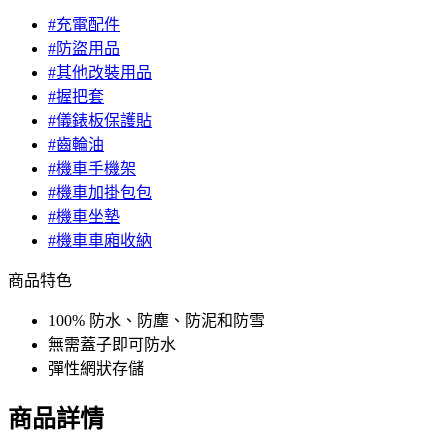
#充電配件
#防盜用品
#其他改裝用品
#握把套
#儀錶板保護貼
#齒輪油
#機車手機架
#機車加掛包包
#機車坐墊
#機車車廂收納
商品特色
100% 防水、防塵、防泥和防雪
無需蓋子即可防水
彈性網狀存儲
商品詳情