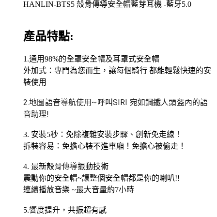
HANLIN-BTS5 殼骨傳導安全帽藍芽耳機 -藍牙5.0
產品特點:
1.通用98%的全罩安全帽及耳罩式安全帽
外加式：專門為您而生，讓每個騎行 都能輕鬆快速的安
裝使用
2.地圖語音導航使用~呼叫SIRI 宛如鋼鐵人頭盔內的語
音助理!
3. 安裝5秒：免除複雜安裝步驟、創新免走線！
拆裝容易：免擔心裝不進車廂！免擔心被偷走！
4. 最新殼骨傳導振動技術
震動你的安全帽~讓整個安全帽都是你的喇叭!!
連續播放音樂 ~最大音量約7小時
5.響度提升，共振超有感