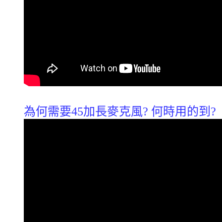
為何需要45加長麥克風? 何時用的到?