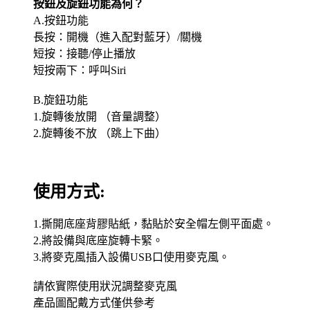
按鈕及旋鈕功能為何？
A.
按鈕功能
長按：開機（進入配對藍牙）
/
關機
短按：接聽
/
停止播放
短按兩下：呼叫
Siri
B.
旋鈕功能
1.
旋轉後放開
（音量調整）
2.
旋轉後不放
（跳上下曲）
使用方式:
1.撕開底座背膠貼紙，黏貼於安全帽左側平面處。
2.將設備與底座旋轉卡緊。
3.將麥克風插入設備USB口使用麥克風。
請依實際使用狀況調整麥克風
產品圖配戴方式僅供參考