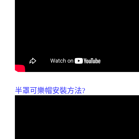
半罩可樂帽安裝方法?