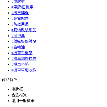
#車牌框
#車牌框 機車
#機車牌框
#充電配件
#防盜用品
#其他改裝用品
#握把套
#儀錶板保護貼
#齒輪油
#機車手機架
#機車加掛包包
#機車坐墊
#機車車廂收納
商品特色
車牌框
合金材質
適用一般機車