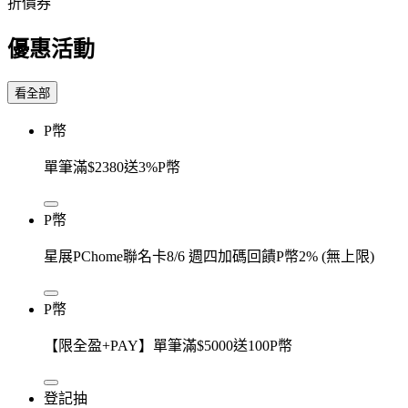
折價券
優惠活動
看全部
P幣
單筆滿$2380送3%P幣
P幣
星展PChome聯名卡8/6 週四加碼回饋P幣2% (無上限)
P幣
【限全盈+PAY】單筆滿$5000送100P幣
登記抽