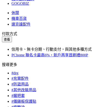
GOGOBIZ
休閒
機車百貨
速克達配件
付款方式
查看
信用卡、無卡分期、行動支付，與其他多種方式
PChome 聯名卡最高6%，新戶再享首刷禮800P
搜尋更多
#drg
#充電配件
#防盜用品
#其他改裝用品
#握把套
#儀錶板保護貼