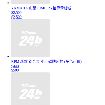
YAMAHA 山葉 LIMI 125 後靠背總成
$2,500
$2,500
RPM 新款 鋁合金 小七碼牌照框 (多色可選)
$440
$500