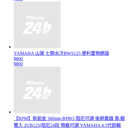
YAMAHA 山葉 七期水冷BWS125 便利置物網袋
$800
$800
【RPM】新鉑金 360mm RPRO 阻尼可調 後避震器 黑/銀
雙入 2UB125(阻尼24段 預載可調 YAMAHA 4.5代勁戰