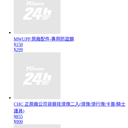
MWUPP 原廠配件-專用防盜鎖
$150
$299
CHC 正原廠公司貨競技滑塊二入(滑塊/滑行塊/卡普/騎士
護具)
$855
$900