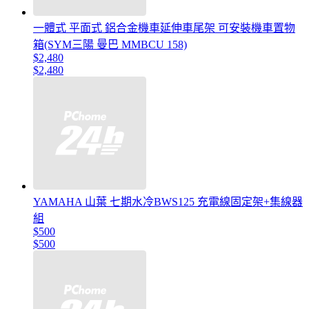
一體式 平面式 鋁合金機車延伸車尾架 可安裝機車置物
箱(SYM三陽 曼巴 MMBCU 158)
$2,480
$2,480
YAMAHA 山葉 七期水冷BWS125 充電線固定架+集線器
組
$500
$500