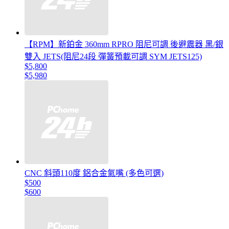
【RPM】新鉑金 360mm RPRO 阻尼可調 後避震器 黑/銀
雙入 JETS(阻尼24段 彈簧預載可調 SYM JETS125)
$5,800
$5,980
CNC 斜頭110度 鋁合金氣嘴 (多色可選)
$500
$600