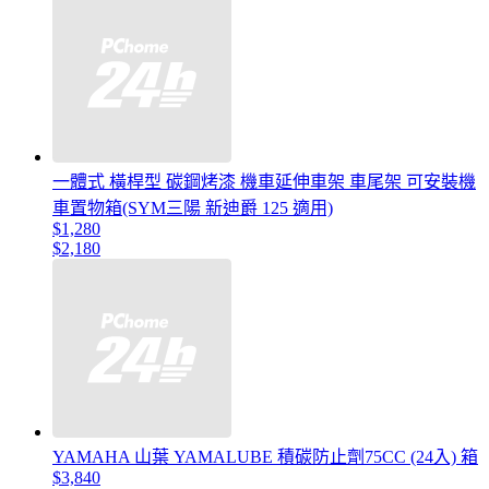
一體式 橫桿型 碳鋼烤漆 機車延伸車架 車尾架 可安裝機
車置物箱(SYM三陽 新迪爵 125 適用)
$1,280
$2,180
YAMAHA 山葉 YAMALUBE 積碳防止劑75CC (24入) 箱
$3,840