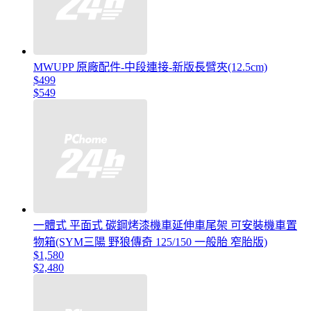
MWUPP 原廠配件-中段連接-新版長臂夾(12.5cm)
$499
$549
一體式 平面式 碳鋼烤漆機車延伸車尾架 可安裝機車置
物箱(SYM三陽 野狼傳奇 125/150 一般胎 窄胎版)
$1,580
$2,480