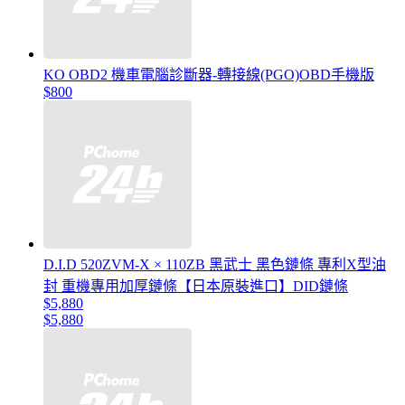
KO OBD2 機車電腦診斷器-轉接線(PGO)OBD手機版
$800
D.I.D 520ZVM-X × 110ZB 黑武士 黑色鏈條 專利X型油
封 重機專用加厚鏈條【日本原裝進口】DID鏈條
$5,880
$5,880