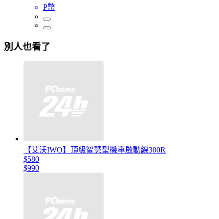
P幣
別人也看了
【艾沃IWO】頂級智慧型機車啟動線300R
$580
$990