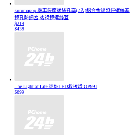
kurumapop 機車鏡座螺絲孔塞(2入)鋁合金後照鏡螺絲塞
鏡孔防鏽塞 後視鏡螺絲蓋
$219
$438
The Light of Life 迷你LED救援燈 OP991
$899