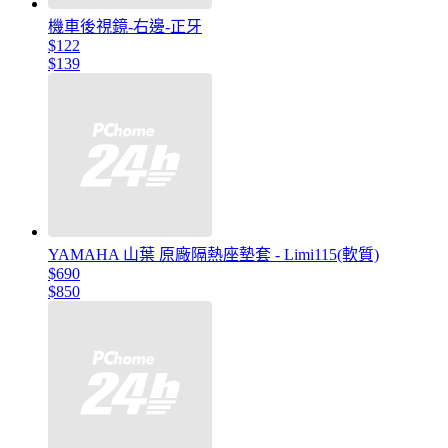
機車後視鏡-右邊-正牙
$122
$139
YAMAHA 山葉 原廠隔熱座墊套 - Limi115(軟質)
$690
$850