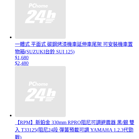
一體式 平面式 碳鋼烤漆機車延伸車尾架 可安裝機車置
物箱(SUZUKI台鈴 SUI 125)
$1,680
$2,480
【RPM】新鉑金 330mm RPRO阻尼可調避震器 黑/銀 雙
入 T33125(阻尼24段 彈簧預載可調 YAMAHA 1.2.3代勁
戰)