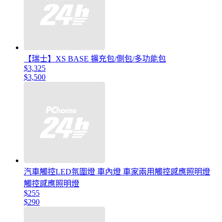
【瑞士】XS BASE 擴充包/側包/多功能包
$3,325
$3,500
汽車觸控LED氛圍燈 車內燈 車家兩用觸控感應照明燈
觸控感應照明燈
$255
$290