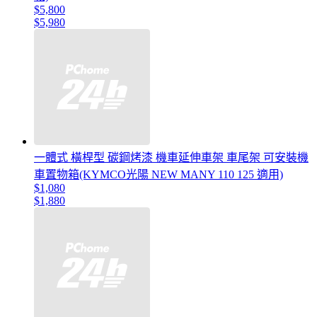
$5,800
$5,980
一體式 橫桿型 碳鋼烤漆 機車延伸車架 車尾架 可安裝機
車置物箱(KYMCO光陽 NEW MANY 110 125 適用)
$1,080
$1,880