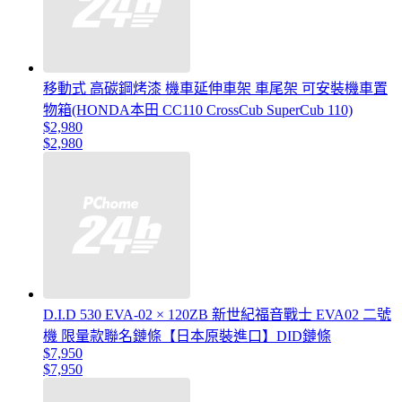
移動式 高碳鋼烤漆 機車延伸車架 車尾架 可安裝機車置
物箱(HONDA本田 CC110 CrossCub SuperCub 110)
$2,980
$2,980
D.I.D 530 EVA-02 × 120ZB 新世紀福音戰士 EVA02 二號
機 限量款聯名鏈條【日本原裝進口】DID鏈條
$7,950
$7,950