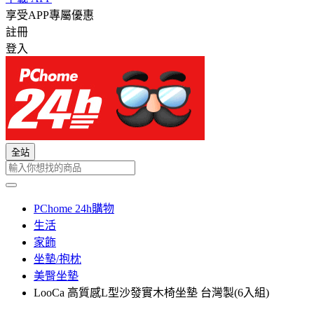
享受APP專屬優惠
註冊
登入
全站
PChome 24h購物
生活
家飾
坐墊/抱枕
美臀坐墊
LooCa 高質感L型沙發實木椅坐墊 台灣製(6入組)