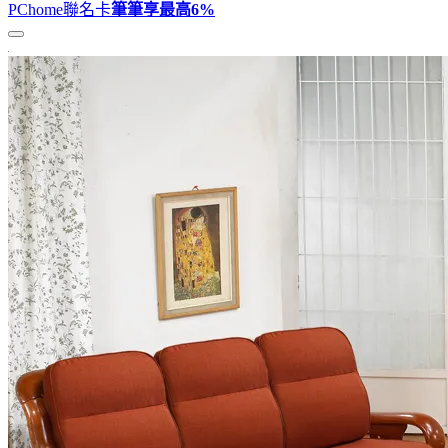
PChome聯名卡
筆筆享最高
6%