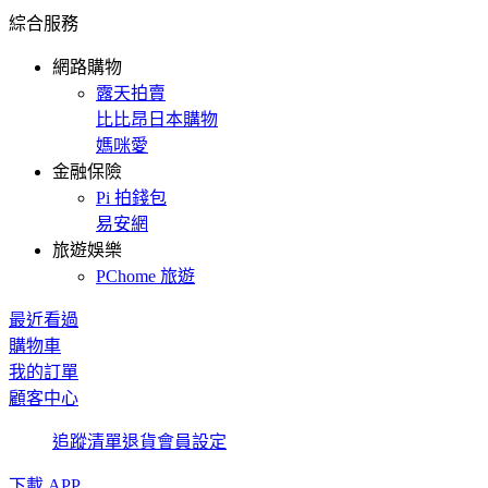
綜合服務
網路購物
露天拍賣
比比昂日本購物
媽咪愛
金融保險
Pi 拍錢包
易安網
旅遊娛樂
PChome 旅遊
最近看過
購物車
我的訂單
顧客中心
追蹤清單
退貨
會員設定
下載 APP